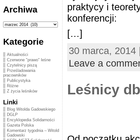
praktycy i teoret
Archiwa
konferencji:
Archiwa
[…]
Kategorie
30 marca, 2014 
Aktualności
Czerwone "prawo" leśne
Leave a comme
Czytelnicy piszą
Prześladowania
pracowników
Publicystyka
Leśnicy db
Różne
Z życia leśników
Linki
Blog Witolda Gadowskiego
DGLP
Encyklopedia Solidarności
Gazeta Polska
Komentarz tygodnia – Witold
Gadowski
Od początku akcji