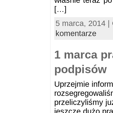
właśnie teraz p
[…]
5 marca, 2014 |
komentarze
1 marca pr
podpisów
Uprzejmie inform
rozsegregowaliśm
przeliczyliśmy j
jeszcze dużo pra