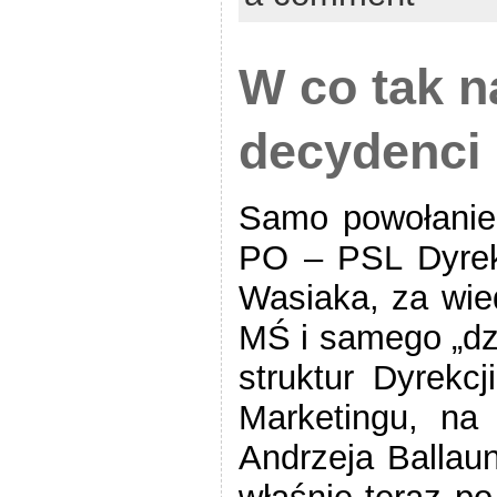
W co tak n
decydenci 
Samo powołanie
PO – PSL Dyrek
Wasiaka, za wie
MŚ i samego „dz
struktur Dyrekcj
Marketingu, na
Andrzeja Ballau