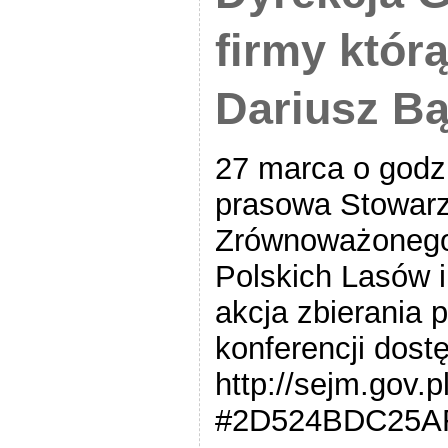
firmy któr
Dariusz B
27 marca o godz.
prasowa Stowar
Zrównoważonego 
Polskich Lasów i
akcja zbierania 
konferencji dostę
http://sejm.gov.
#2D524BDC25A