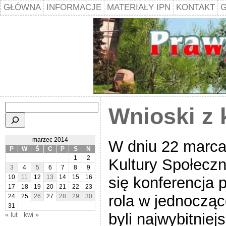
GŁÓWNA
INFORMACJE
MATERIAŁY IPN
KONTAKT
G
Szukaj
Wnioski z 
marzec 2014
W dniu 22 marca
P
W
Ś
C
P
S
N
1
2
Kultury Społeczn
3
4
5
6
7
8
9
się konferencja 
10
11
12
13
14
15
16
17
18
19
20
21
22
23
rola w jednocząc
24
25
26
27
28
29
30
31
byli najwybitniej
« lut
kwi »