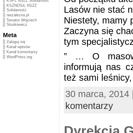
KSPL NSZZ Solidarność
KSZNOSiL NSZZ
Lasów nie stać n
Solidarność
niezalezna.pl
Niestety, mamy 
Senator Wojciech
Skurkiewicz
Zaczyna się chao
Meta
tym specjalistyc
Zaloguj się
Kanał wpisów
Kanał komentarzy
” … O masowy
WordPress.org
informują nas cz
też sami leśnicy,
30 marca, 2014 
komentarzy
Dyrekcja G