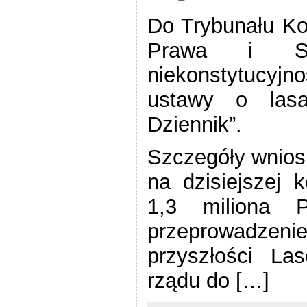
Do Trybunału Kon
Prawa i Spr
niekonstytucyj
ustawy o lasa
Dziennik”.
Szczegóły wnios
na dzisiejszej k
1,3 miliona 
przeprowadze
przyszłości L
rządu do […]