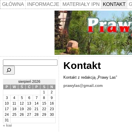
GŁÓWNA
INFORMACJE
MATERIAŁY IPN
KONTAKT
G
Szukaj
Kontakt
Kontakt z redakcją „Prawy Las”
sierpień 2026
prawylas@gmail.com
P
W
Ś
C
P
S
N
1
2
3
4
5
6
7
8
9
10
11
12
13
14
15
16
17
18
19
20
21
22
23
24
25
26
27
28
29
30
31
« kwi