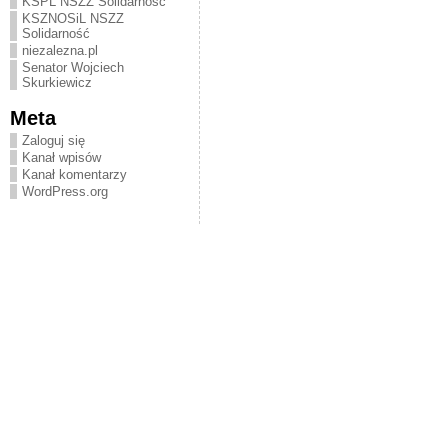
KSPL NSZZ Solidarność
KSZNOSiL NSZZ
Solidarność
niezalezna.pl
Senator Wojciech
Skurkiewicz
Meta
Zaloguj się
Kanał wpisów
Kanał komentarzy
WordPress.org