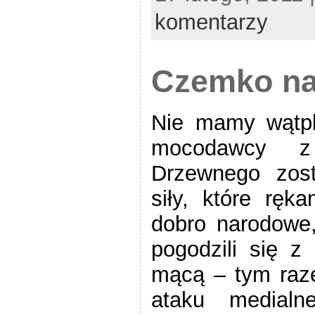
komentarzy
Czemko na
Nie mamy wątpl
mocodawcy z
Drzewnego zost
siły, które ręka
dobro narodowe,
pogodzili się z
mącą – tym raz
ataku medialn