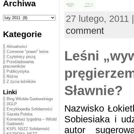
Archiwa
Archiwa
27 lutego, 2011 
comment
Kategorie
Aktualności
Leśni „wy
Czerwone "prawo" leśne
Czytelnicy piszą
Prześladowania
pracowników
pręgierzem
Publicystyka
Różne
Z życia leśników
Sławnie?
Linki
Blog Witolda Gadowskiego
DGLP
Nazwisko Łokietk
Encyklopedia Solidarności
Gazeta Polska
Sobiesiaka i ud
Komentarz tygodnia – Witold
Gadowski
autor sugerow
KSPL NSZZ Solidarność
KSZNOSiL NSZZ