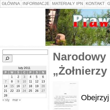
GŁÓWNA
INFORMACJE
MATERIAŁY IPN
KONTAKT
G
Szukaj
Narodowy 
„Żołnierzy
luty 2011
P
W
Ś
C
P
S
N
1
2
3
4
5
6
7
8
9
10
11
12
13
14
15
16
17
18
19
20
21
22
23
24
25
26
27
Obejrzyj
28
« sty
mar »