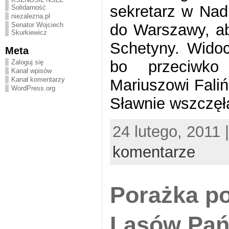
sekretarz w Nadl
Solidarność
niezalezna.pl
do Warszawy, ab
Senator Wojciech
Skurkiewicz
Schetyny. Widocz
Meta
bo przeciwko
Zaloguj się
Kanał wpisów
Kanał komentarzy
Mariuszowi Fali
WordPress.org
Sławnie wszczęł
24 lutego, 2011 
komentarze
Porażka po
Lasów Pań