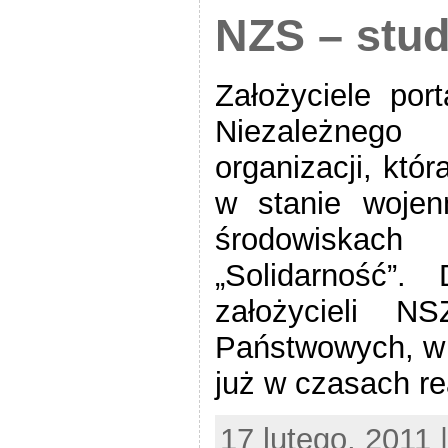
NZS – stu
Założyciele po
Niezależneg
organizacji, któ
w stanie wojen
środowiskac
„Solidarność”
założycieli N
Państwowych, w o
już w czasach re
17 lutego, 2011 