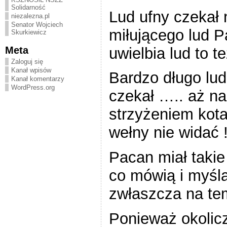
Solidarność
Lud ufny czekał 
niezalezna.pl
Senator Wojciech
miłującego lud P
Skurkiewicz
Meta
uwielbia lud to t
Zaloguj się
Kanał wpisów
Bardzo długo lud
Kanał komentarzy
WordPress.org
czekał ….. aż nag
strzyżeniem kota
wełny nie widać 
Pacan miał takie
co mówią i myślą
zwłaszcza na te
Ponieważ okolicz