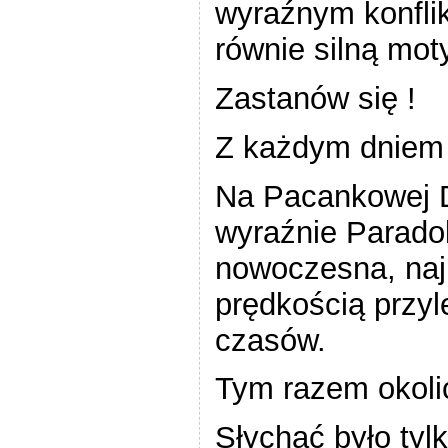
wyraźnym konflik
równie silną mot
Zastanów się !
Z każdym dniem j
Na Pacankowej D
wyraźnie Parado
nowoczesna, naj
prędkością przy
czasów.
Tym razem okolic
Słychać było tyl