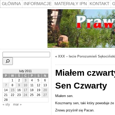
GŁÓWNA
INFORMACJE
MATERIAŁY IPN
KONTAKT
G
Szukaj
«
XXX – lecie Porozumień Sękocińsk
Miałem czwart
luty 2011
P
W
Ś
C
P
S
N
1
2
3
4
5
6
Sen Czwarty
7
8
9
10
11
12
13
14
15
16
17
18
19
20
21
22
23
24
25
26
27
Miałem sen.
28
Koszmarny sen, taki który powoduje ż
« sty
mar »
Znowu przyśnił się Pacan.