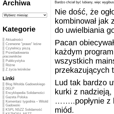
Archiwa
Bardzo chciał być lubiany, więc wygibu
Nie dość, że ogło
Archiwa
kombinował jak z
Kategorie
do uwielbiania g
Aktualności
Pacan obiecywał
Czerwone "prawo" leśne
Czytelnicy piszą
każdym programie
Prześladowania
pracowników
wszystkich mai
Publicystyka
Różne
przekazujących t
Z życia leśników
Linki
Lud tak bardzo u
Blog Witolda Gadowskiego
DGLP
kurki z nadzieją,
Encyklopedia Solidarności
Gazeta Polska
……..popłynie z 
Komentarz tygodnia – Witold
Gadowski
miód.
KSPL NSZZ Solidarność
KSZNOSiL NSZZ