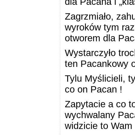
dla Pacana i „kl
Zagrzmiało, zahu
wyroków tym raz
otworem dla Pa
Wystarczyło tro
ten Pacankowy od
Tylu Myślicieli, 
co on Pacan !
Zapytacie a co t
wychwalany Paca
widzicie to Wam