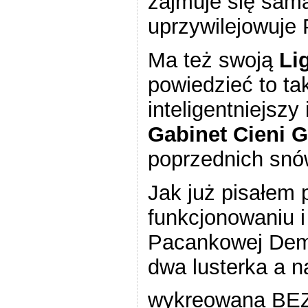
zajmuje się sama
uprzywilejowuje
Ma też swoją
Li
powiedzieć to ta
inteligentniejszy
Gabinet Cieni 
poprzednich snó
Jak już pisałem
funkcjonowaniu 
Pacankowej Demok
dwa lusterka a n
wykreowana BEZ