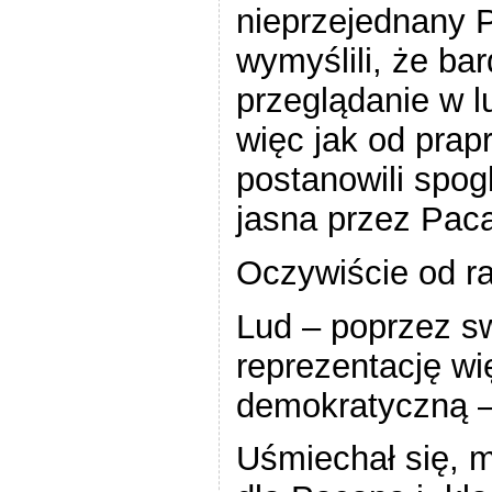
nieprzejednany 
wymyślili, że ba
przeglądanie w l
więc jak od prap
postanowili spog
jasna przez Paca
Oczywiście od ra
Lud – poprzez s
reprezentację wię
demokratyczną – 
Uśmiechał się, 