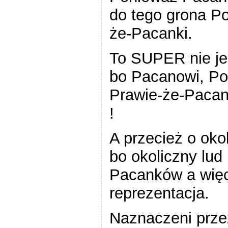
do tego grona Po
że-Pacanki.
To SUPER nie jes
bo Pacanowi, P
Prawie-że-Paca
!
A przecież o okol
bo okoliczny lud
Pacanków a więc
reprezentacja.
Naznaczeni prze