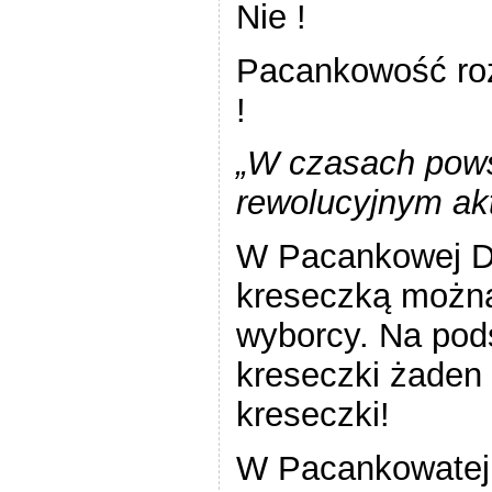
Nie !
Pacankowość ro
!
„
W czasach pow
rewolucyjnym a
W Pacankowej De
kreseczką można
wyborcy. Na pods
kreseczki żaden g
kreseczki!
W Pacankowatej 