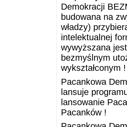
Demokracji BE
budowana na zwy
władzy) przybier
intelektualnej 
wywyższana jest 
bezmyślnym utoż
wykształconym !
Pacankowa Demokr
lansuje programu,
lansowanie Paca
Pacanków !
Pacankowa Dem