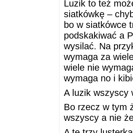
Luzik to też moż
siatkówkę – chy
bo w siatkówce 
podskakiwać a P
wysilać. Na przyk
wymaga za wiele
wiele nie wymaga
wymaga no i kibi
A luzik wszyscy 
Bo rzecz w tym że
wszyscy a nie że
A te trzy lusterk