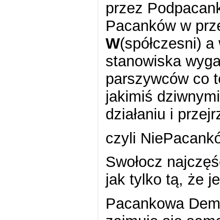
przez Podpacank
Pacanków w prz
W
(spółczesni) a
stanowiska wyga
parszywców co to
jakimiś dziwnymi
działaniu i przejr
czyli NiePacank
Swołocz najczęśc
jak tylko tą, że 
Pacankowa Demok