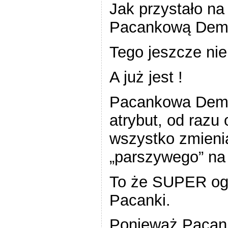
Jak przystało n
Pacankową Demo
Tego jeszcze nie
A już jest !
Pacankowa Demo
atrybut, od razu
wszystko zmienia
„parszywego” n
To że SUPER og
Pacanki.
Ponieważ Pacank