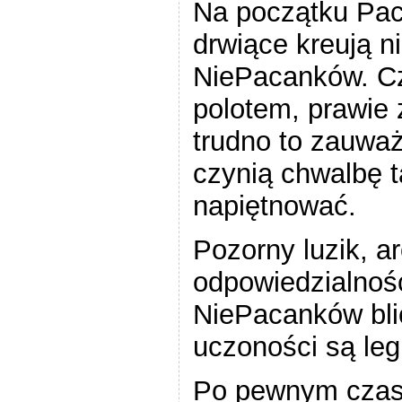
Na początku Pac
drwiące kreują n
NiePacanków. Cz
polotem, prawie 
trudno to zauwa
czynią chwalbę 
napiętnować.
Pozorny luzik, a
odpowiedzialnośc
NiePacanków bli
uczoności są le
Po pewnym czas