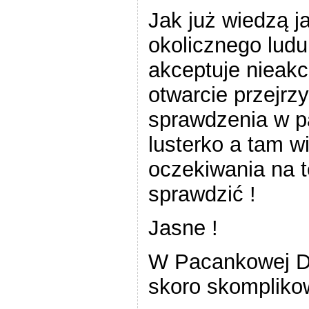
Jak już wiedzą j
okolicznego ludu
akceptuje nieak
otwarcie przejrz
sprawdzenia w pa
lusterko a tam w
oczekiwania na 
sprawdzić !
Jasne !
W Pacankowej De
skoro skomplikow