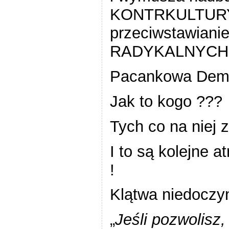
KONTRKULTURY .
przeciwstawiani
RADYKALNYCH
Pacankowa Demo
Jak to kogo ???
Tych co na niej z
I to są kolejne 
!
Klątwa niedoczy
„
Jeśli pozwolisz