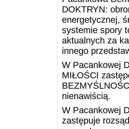
DOKTRYN: obron
energetycznej, ś
systemie spory to
aktualnych za k
innego przedsta
W Pacankowej D
MIŁOŚCI zastępo
BEZMYŚLNOŚCI a
nienawiścią.
W Pacankowej 
zastępuje rozsą