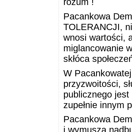
rozum !
Pacankowa Dem
TOLERANCJI, nie 
wnosi wartości, 
miglancowanie w
skłóca społecze
W Pacankowatej 
przyzwoitości, sł
publicznego jest
zupełnie innym p
Pacankowa Demok
i wymusza nadb