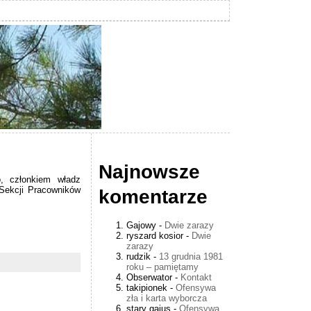
Najnowsze
, członkiem władz
 Sekcji Pracowników
komentarze
Gajowy
-
Dwie zarazy
ryszard kosior
-
Dwie
zarazy
rudzik
-
13 grudnia 1981
roku – pamiętamy
Obserwator
-
Kontakt
takipionek
-
Ofensywa
zła i karta wyborcza
stary gajus
-
Ofensywa