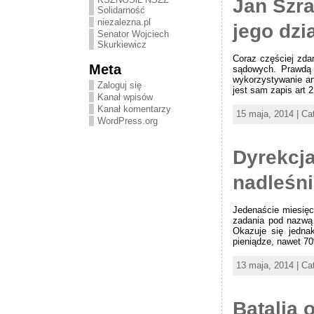
Jan Szr
Solidarność
niezalezna.pl
jego dzi
Senator Wojciech
Skurkiewicz
Coraz częściej zda
Meta
sądowych. Prawdą j
wykorzystywanie ar
Zaloguj się
jest sam zapis art 
Kanał wpisów
Kanał komentarzy
15 maja, 2014 | Ca
WordPress.org
Dyrekcja
nadleśn
Jedenaście miesięc
zadania pod nazwą 
Okazuje się jednak
pieniądze, nawet 7
13 maja, 2014 | Ca
Batalia 