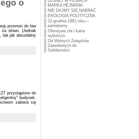
cego o
LEŚNEJ W FILMACH
MARKA HEJMANA
NIE DAJMY SIĘ NABRAĆ
EKOLOGIA POLITYCZNA
13 grudnia 1981 roku –
pamiętamy
sję przenosi do ław
ć za słowo. |Jednak
Ofensywa zła i karta
 tak jak absurdalny
wyborcza
Od Wolnych Związków
Zawodowych do
Solidarności
127 przystąpiono do
eligentny” budynek.
nictwom zabiera się