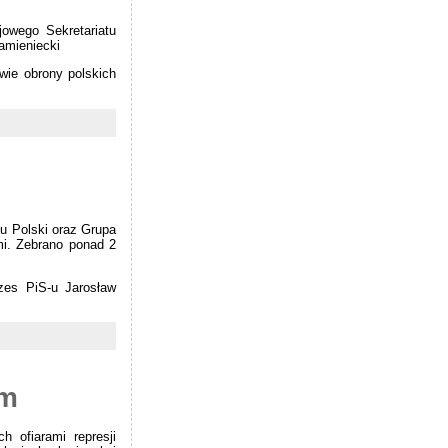
owego Sekretariatu
amieniecki
wie obrony polskich
u Polski oraz Grupa
mi. Zebrano ponad 2
ezes PiS-u Jarosław
em
 ofiarami represji