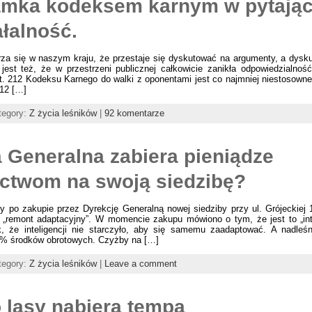
amka kodeksem karnym w pytają
ałalność.
rza się w naszym kraju, że przestaje się dyskutować na argumenty, a dysku
est też, że w przestrzeni publicznej całkowicie zanikła odpowiedzialnoś
t. 212 Kodeksu Karnego do walki z oponentami jest co najmniej niestosowne,
212 […]
tegory:
Z życia leśników
|
92 komentarze
 Generalna zabiera pieniądze
ictwom na swoją siedzibę?
y po zakupie przez Dyrekcję Generalną nowej siedziby przy ul. Grójeckiej 
„remont adaptacyjny”. W momencie zakupu mówiono o tym, że jest to „int
, że inteligencji nie starczyło, aby się samemu zaadaptować. A nadleś
0% środków obrotowych. Czyżby na […]
tegory:
Z życia leśników
|
Leave a comment
o lasy nabiera tempa