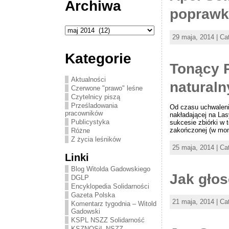
Archiwa
poprawki
Archiwa
29 maja, 2014 | Ca
Kategorie
Tonący 
Aktualności
naturaln
Czerwone "prawo" leśne
Czytelnicy piszą
Prześladowania
Od czasu uchwaleni
pracowników
nakładającej na La
Publicystyka
sukcesie zbiórki w 
zakończonej (w mom
Różne
Z życia leśników
25 maja, 2014 | Ca
Linki
Blog Witolda Gadowskiego
Jak głos
DGLP
Encyklopedia Solidarności
Gazeta Polska
21 maja, 2014 | Ca
Komentarz tygodnia – Witold
Gadowski
KSPL NSZZ Solidarność
KSZNOSiL NSZZ