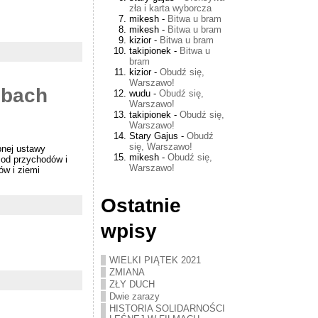
zła i karta wyborcza
mikesh
-
Bitwa u bram
mikesh
-
Bitwa u bram
kizior
-
Bitwa u bram
takipionek
-
Bitwa u
bram
kizior
-
Obudź się,
Warszawo!
obach
wudu
-
Obudź się,
Warszawo!
takipionek
-
Obudź się,
Warszawo!
Stary Gajus
-
Obudź
się, Warszawo!
bnej ustawy
mikesh
-
Obudź się,
 od przychodów i
Warszawo!
ów i ziemi
Ostatnie
wpisy
WIELKI PIĄTEK 2021
ZMIANA
ZŁY DUCH
Dwie zarazy
HISTORIA SOLIDARNOŚCI