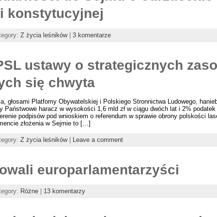
 konstytucyjnej
tegory:
Z życia leśników
|
3 komentarze
PSL ustawy o strategicznych zas
ych się chwyta
a, głosami Platfomy Obywatelskiej i Polskiego Stronnictwa Ludowego, hanie
sy Państwowe haracz w wysokości 1,6 mld zł w ciągu dwóch lat i 2% podatek
terenie podpisów pod wnioskiem o referendum w sprawie obrony polskości las
encie złożenia w Sejmie to […]
tegory:
Z życia leśników
|
Leave a comment
owali europarlamentarzyści
tegory:
Różne
|
13 komentarzy