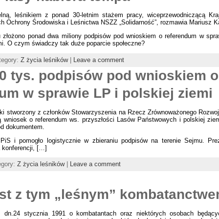
lną, leśnikiem z ponad 30-letnim stażem pracy, wiceprzewodniczącą Kraj
h Ochrony Środowiska i Leśnictwa NSZZ „Solidarność”, rozmawia Mariusz K
 złożono ponad dwa miliony podpisów pod wnioskiem o referendum w spra
emi. O czym świadczy tak duże poparcie społeczne?
tegory:
Z życia leśników
|
Leave a comment
0 tys. podpisów pod wnioskiem o
um w sprawie LP i polskiej ziemi
ski stworzony z członków Stowarzyszenia na Rzecz Zrównoważonego Rozwoj
ją wniosek o referendum ws. przyszłości Lasów Państwowych i polskiej zie
pod dokumentem.
 PiS i pomogło logistycznie w zbieraniu podpisów na terenie Sejmu. Pr
konferencji, […]
egory:
Z życia leśników
|
Leave a comment
jest z tym „leśnym” kombatanctw
 dn.24 stycznia 1991 o kombatantach oraz niektórych osobach będących