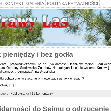
N
KONTAKT
GALERIA
POLITYKA PRYWATNOŚCI
 pieniędzy i bez godła
hrą, przewodniczącym NSZZ „Solidarność” leśników regionu łódzkiego
iatu Ochrony Środowiska Zasobów Naturalnych i Leśnictwa oraz Krajowej
lidarność”, rozmawia Anna Skopińska
tki uchwalonej w styczniu br. nowelizacji ustawy o lasach?
ictwa, […]
tegory:
Publicystyka
|
13 komentarzy
idarności do Sejmu o odrzucenie