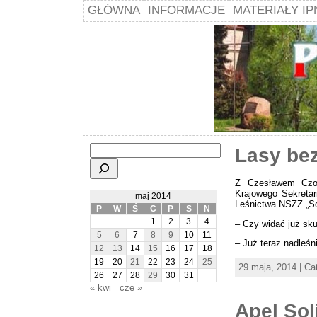
GŁÓWNA
INFORMACJE
MATERIAŁY IP
Szukaj
Lasy bez
Z Czesławem Czoc
Krajowego Sekretar
maj 2014
Leśnictwa NSZZ „So
P
W
Ś
C
P
S
N
1
2
3
4
– Czy widać już sku
5
6
7
8
9
10
11
– Już teraz nadleśn
12
13
14
15
16
17
18
19
20
21
22
23
24
25
29 maja, 2014 | Ca
26
27
28
29
30
31
« kwi
cze »
Apel Sol