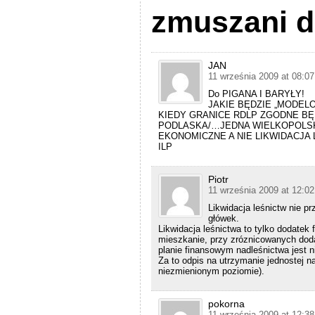
zmuszani d
JAN
11 września 2009 at 08:07
Do PIGANA I BARYŁY!
JAKIE BĘDZIE „MODELO
KIEDY GRANICE RDLP ZGODNE BĘ
PODLASKA/…JEDNA WIELKOPOLSK
EKONOMICZNE A NIE LIKWIDACJA 
ILP
Piotr
11 września 2009 at 12:02
Likwidacja leśnictw nie 
główek.
Likwidacja leśnictwa to tylko dodatek 
mieszkanie, przy zróznicowanych doda
planie finansowym nadleśnictwa jest 
Za to odpis na utrzymanie jednostej 
niezmienionym poziomie).
pokorna
11 września 2009 at 12:38