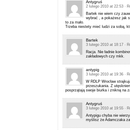
Antygruś
2 lutego 2010 at 22:53
· R
Bartek nie wiem czy zauw
wybrać , a pokażesz jak 
to za mało.
Trzeba niestety mieć ludzi za sobą, k
Bartek
3 lutego 2010 at 18:17
· R
Racja. Nie ładnie kombi
zakładowych czy mkk.
antypig
3 lutego 2010 at 19:36
· R
W RDLP Wrocław strajkują 
przeszukania. Z utęsknie
posprzątają swoje biurka i znikną na 
Antygruś
3 lutego 2010 at 19:55
· R
Antypigu chyba nie wierzy
myślisz że Adamczaka zac