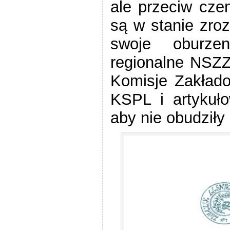
ale przeciw cze
są w stanie zr
swoje oburze
regionalne NSZZ
Komisje Zakłado
KSPL i artykuło
aby nie obudziły