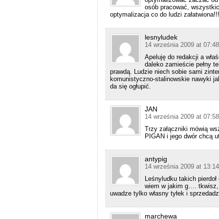
osób pracować, wszystkic
optymalizacja co do ludzi załatwiona!!
lesnyludek
14 września 2009 at 07:48
Apeluję do redakcji a wła
daleko zamieście pełny te
prawdą. Ludzie niech sobie sami zinte
komunistyczno-stalinowskie nawyki jak 
da się ogłupić.
JAN
14 września 2009 at 07:58
Trzy załączniki mówią ws
PIGAN i jego dwór chcą 
antypig
14 września 2009 at 13:14
Leśnyludku takich pierdoł
wiem w jakim g…. tkwisz,
uwadze tylko własny tyłek i sprzedadzą
marchewa