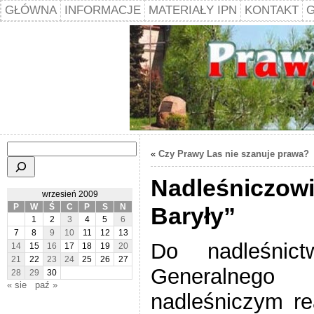
GŁÓWNA
INFORMACJE
MATERIAŁY IPN
KONTAKT
G
Szukaj
«
Czy Prawy Las nie szanuje prawa?
Nadleśniczowi
wrzesień 2009
P
W
Ś
C
P
S
N
Baryły”
1
2
3
4
5
6
7
8
9
10
11
12
13
Do nadleśnict
14
15
16
17
18
19
20
21
22
23
24
25
26
27
Generalnego 
28
29
30
« sie
paź »
nadleśniczym re