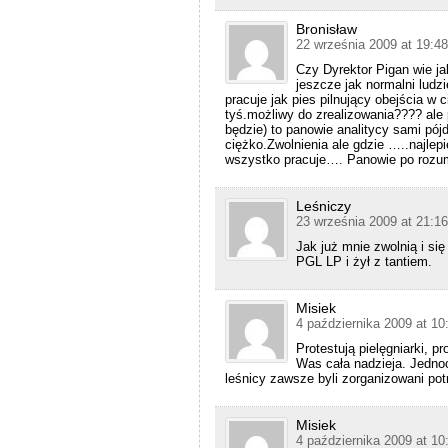
Bronisław
22 września 2009 at 19:48
Czy Dyrektor Pigan wie ja
jeszcze jak normalni ludz
pracuje jak pies pilnujący obejścia w 
tyś.możliwy do zrealizowania???? ale 
będzie) to panowie analitycy sami pójd
ciężko.Zwolnienia ale gdzie …..najlepie
wszystko pracuje…. Panowie po rozu
Leśniczy
23 września 2009 at 21:16
Jak już mnie zwolnią i si
PGL LP i żył z tantiem.
Misiek
4 października 2009 at 10
Protestują pielęgniarki, p
Was cała nadzieja. Jednoc
leśnicy zawsze byli zorganizowani pot
Misiek
4 października 2009 at 10