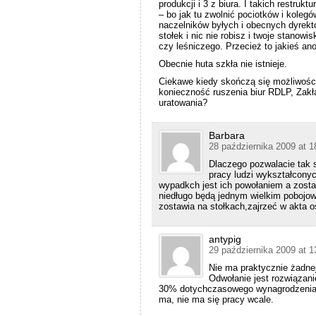
produkcji i 3 z biura. I takich restrukt
– bo jak tu zwolnić pociotków i koleg
naczelników byłych i obecnych dyrekto
stołek i nic nie robisz i twoje stano
czy leśniczego. Przecież to jakieś an
Obecnie huta szkła nie istnieje.
Ciekawe kiedy skończą się możliwości 
konieczność ruszenia biur RDLP, Zakł
uratowania?
Barbara
28 października 2009 at 1
Dlaczego pozwalacie tak s
pracy ludzi wykształcony
wypadkch jest ich powołaniem a zostaw
niedługo będą jednym wielkim pobojowi
zostawia na stołkach,zajrzeć w akta 
antypig
29 października 2009 at 1
Nie ma praktycznie żadnej
Odwołanie jest rozwiązan
30% dotychczasowego wynagrodzenia i j
ma, nie ma się pracy wcale.