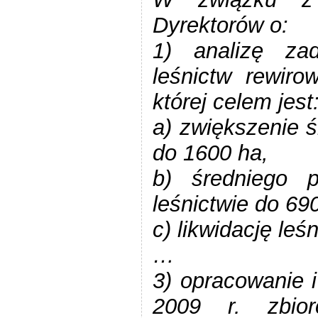
Dyrektorów o:
1) analizę zad
leśnictw rewiro
której celem jest
a) zwiększenie ś
do 1600 ha,
b) średniego 
leśnictwie do 69
c) likwidację l
…
3) opracowanie i
2009 r. zbio