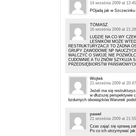
14 września 2009 at 13:45
POjadą jak w Szczecinku
TOMASZ
16 września 2009 at 21:28
LUDZIE NA CO WY CZEK
LEŚNIKÓW MOŻE WTED
RESTRUKTURYZACJI TO ŻADNA O
GRUPY ZAWODOWE NP NAUCZYCIEL
WALCZYĆ O SWOJE NIE POZWÓLCIE
CUDOWNIE A TU ZNÓW SZYKUJA S
PRZEDSIĘBIORSTW PAŃSWOWYCH
Wojtek
21 września 2009 at 20:47
Jeżeli ma się restruktury
w dłuższej perspektywie c
bzdurnych obowiązków.Warunek podst
paweł
21 września 2009 at 21:55
Czas zająć się sprawą zat
Po co ich utrzymywać jak