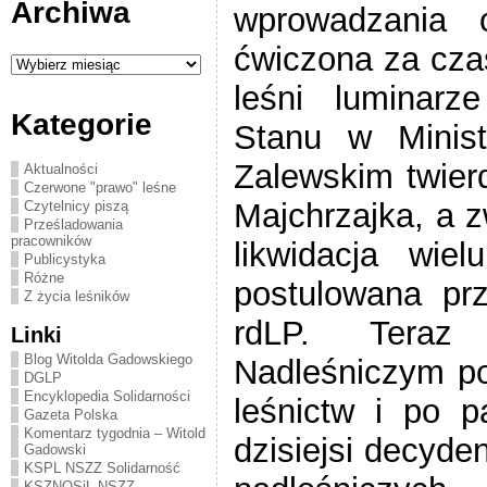
Archiwa
wprowadzania o
ćwiczona za cza
Archiwa
leśni luminar
Kategorie
Stanu w Minist
Zalewskim twier
Aktualności
Czerwone "prawo" leśne
Majchrzajka, a z
Czytelnicy piszą
Prześladowania
pracowników
likwidacja wiel
Publicystyka
Różne
postulowana prz
Z życia leśników
rdLP. Teraz
Linki
Blog Witolda Gadowskiego
Nadleśniczym po
DGLP
Encyklopedia Solidarności
leśnictw i po p
Gazeta Polska
Komentarz tygodnia – Witold
dzisiejsi decyde
Gadowski
KSPL NSZZ Solidarność
KSZNOSiL NSZZ