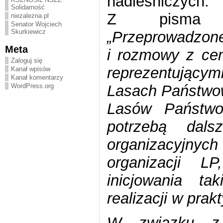
nadleśniczych.
Solidarność
Z pisma Dy
niezalezna.pl
Senator Wojciech
Skurkiewicz
„Przeprowadzone
Meta
i rozmowy z ce
Zaloguj się
reprezentujący
Kanał wpisów
Kanał komentarzy
Lasach Państwow
WordPress.org
Lasów Państwo
potrzebą dalsz
organizacyjnyc
organizacji L
inicjowania t
realizacji w pra
W związku z