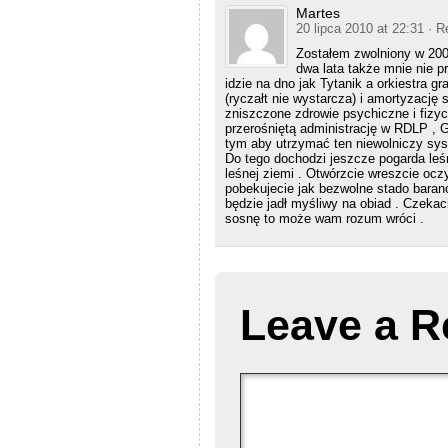
Martes
20 lipca 2010 at 22:31
· R
Zostałem zwolniony w 2001
dwa lata także mnie nie pr
idzie na dno jak Tytanik a orkiestra g
(ryczałt nie wystarcza) i amortyzacj
zniszczone zdrowie psychiczne i fizycz
przerośniętą administrację w RDLP , 
tym aby utrzymać ten niewolniczy sy
Do tego dochodzi jeszcze pogarda leśn
leśnej ziemi . Otwórzcie wreszcie ocz
pobekujecie jak bezwolne stado baran
będzie jadł myśliwy na obiad . Czeka
sosnę to może wam rozum wróci .
Leave a R