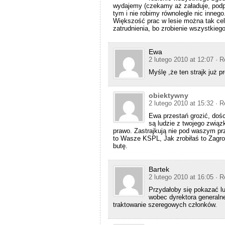
wydajemy (czekamy aż załaduje, podpi
tym i nie robimy równolegle nic innego
Większość prac w lesie można tak cel
zatrudnienia, bo zrobienie wszystkie
Ewa
2 lutego 2010 at 12:07
· R
Myślę ,że ten strajk już 
obiektywny
2 lutego 2010 at 15:32
· R
Ewa przestań grozić, dośc
są ludzie z twojego związ
prawo. Zastrajkują nie pod waszym pr
to Wasze KSPL, Jak zrobiłaś to Zagro
butę.
Bartek
2 lutego 2010 at 16:05
· R
Przydałoby się pokazać lu
wobec dyrektora generaln
traktowanie szeregowych członków.