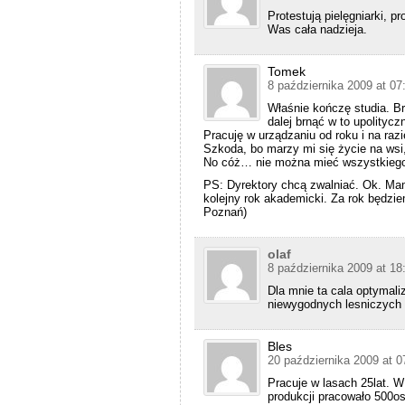
Protestują pielęgniarki, p
Was cała nadzieja.
Tomek
8 października 2009 at 07
Właśnie kończę studia. B
dalej brnąć w to upolity
Pracuję w urządzaniu od roku i na razi
Szkoda, bo marzy mi się życie na wsi,
No cóż… nie można mieć wszystkieg
PS: Dyrektory chcą zwalniać. Ok. Ma
kolejny rok akademicki. Za rok będzi
Poznań)
olaf
8 października 2009 at 18
Dla mnie ta cala optymaliz
niewygodnych lesniczych 
Bles
20 października 2009 at 0
Pracuje w lasach 25lat. W
produkcji pracowało 500osó