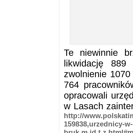
Te niewinnie b
likwidację 889
zwolnienie 1070 
764 pracownikó
opracowali urzę
w Lasach zainte
http://www.polskati
159838,urzednicy-w-
bruk,m,id,t,z.html#m