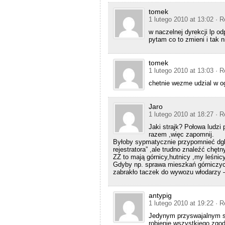
tomek
1 lutego 2010 at 13:02
· R
w naczelnej dyrekcji lp o
pytam co to zmieni i tak 
tomek
1 lutego 2010 at 13:03
· R
chetnie wezme udzial w og
Jaro
1 lutego 2010 at 18:27
· R
Jaki strajk? Połowa ludzi
razem ,więc zapomnij.
Byłoby sypmatycznie przypomnieć dglp
rejestratora” ,ale trudno znaleźć chętn
ZZ to mają górnicy,hutnicy ,my leśnic
Gdyby np. sprawa mieszkań górniczych 
zabrakło taczek do wywozu włodarzy 
antypig
1 lutego 2010 at 19:22
· R
Jedynym przyswajalnym sp
robienie wszystkiego zgod