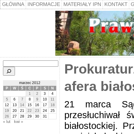
GŁÓWNA
INFORMACJE
MATERIAŁY IPN
KONTAKT
G
Szukaj
Prokuratur
afera biał
marzec 2012
P
W
Ś
C
P
S
N
1
2
3
4
5
6
7
8
9
10
11
21 marca Są
12
13
14
15
16
17
18
19
20
21
22
23
24
25
przesłuchiwał 
26
27
28
29
30
31
« lut
kwi »
białostockiej. 