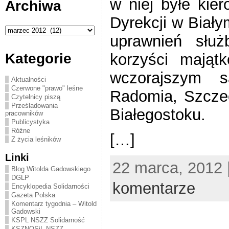
w niej byłe kie
Archiwa
Dyrekcji w Biał
Archiwa
uprawnień służ
korzyści mająt
Kategorie
wczorajszym s
Aktualności
Czerwone "prawo" leśne
Radomia, Szczec
Czytelnicy piszą
Prześladowania
Białegostoku.
pracowników
Publicystyka
Różne
[…]
Z życia leśników
Linki
22 marca, 2012 
Blog Witolda Gadowskiego
DGLP
komentarze
Encyklopedia Solidarności
Gazeta Polska
Komentarz tygodnia – Witold
Gadowski
KSPL NSZZ Solidarność
KSZNOSiL NSZZ