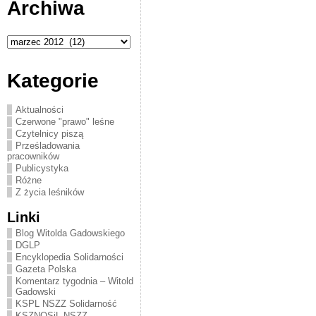
Archiwa
Archiwa
Kategorie
Aktualności
Czerwone "prawo" leśne
Czytelnicy piszą
Prześladowania
pracowników
Publicystyka
Różne
Z życia leśników
Linki
Blog Witolda Gadowskiego
DGLP
Encyklopedia Solidarności
Gazeta Polska
Komentarz tygodnia – Witold
Gadowski
KSPL NSZZ Solidarność
KSZNOSiL NSZZ