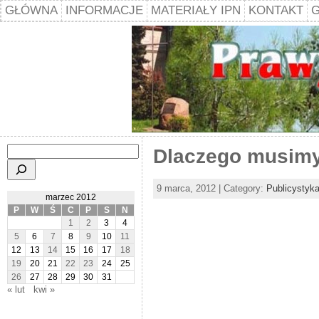
GŁÓWNA
INFORMACJE
MATERIAŁY IPN
KONTAKT
G
Szukaj
Dlaczego musimy
9 marca, 2012 | Category:
Publicystyk
marzec 2012
P
W
Ś
C
P
S
N
1
2
3
4
5
6
7
8
9
10
11
12
13
14
15
16
17
18
19
20
21
22
23
24
25
26
27
28
29
30
31
« lut
kwi »