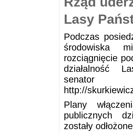
Rząd uder
Lasy Pańs
Podczas posiedz
środowiska mi
rozciągnięcie p
działalność L
senator W
http://skurkiewic
Plany włączen
publicznych dz
zostały odłożone