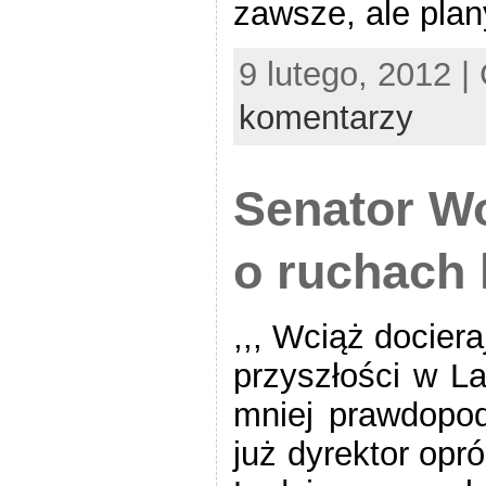
zawsze, ale pla
9 lutego, 2012 |
komentarzy
Senator Wo
o ruchach
,,, Wciąż docier
przyszłości w L
mniej prawdopod
już dyrektor opr