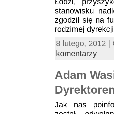
Łodzi, przyszy
stanowisku nadl
zgodził się na f
rodzimej dyrekcj
8 lutego, 2012 |
komentarzy
Adam Was
Dyrektore
Jak nas poinf
został odwoła