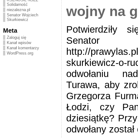
Solidarność
wojny na g
niezalezna.pl
Senator Wojciech
Skurkiewicz
Potwierdziły si
Meta
Zaloguj się
Senator W
Kanał wpisów
Kanał komentarzy
http://prawylas.
WordPress.org
skurkiewicz-o-
odwołaniu nad
Turawa, aby zro
Grzegorza Furm
Łodzi, czy Pan
dziesiątkę? Prz
odwołany został