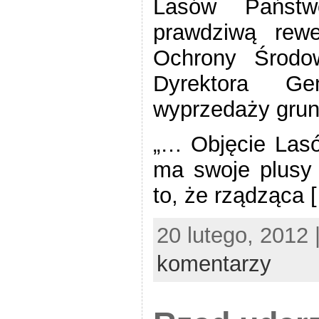
Lasów Państw
prawdziwą rewe
Ochrony Środow
Dyrektora G
wyprzedaży gru
„… Objęcie Las
ma swoje plusy 
to, że rządząca 
20 lutego, 2012 
komentarzy