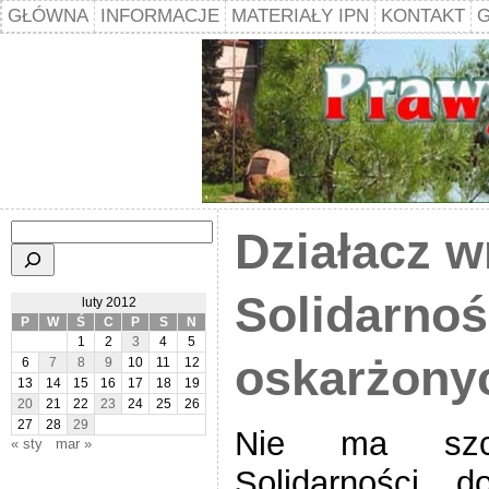
GŁÓWNA
INFORMACJE
MATERIAŁY IPN
KONTAKT
G
Szukaj
Działacz w
Solidarnoś
luty 2012
P
W
Ś
C
P
S
N
1
2
3
4
5
oskarżony
6
7
8
9
10
11
12
13
14
15
16
17
18
19
20
21
22
23
24
25
26
27
28
29
Nie ma szcz
« sty
mar »
Solidarności d