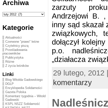
Archiwa
zarzuty proku
Archiwa
Andrzejowi B. ,
inny sąd skazał 
Kategorie
związkowych, t
Aktualności
dołączył kolejny
Czerwone "prawo" leśne
Czytelnicy piszą
p.o. nadleśni
Prześladowania
pracowników
„działacza związ
Publicystyka
Różne
Z życia leśników
29 lutego, 2012 
Linki
Blog Witolda Gadowskiego
komentarzy
DGLP
Encyklopedia Solidarności
Gazeta Polska
Komentarz tygodnia – Witold
Nadleśnicz
Gadowski
KSPL NSZZ Solidarność
KSZNOSiL NSZZ