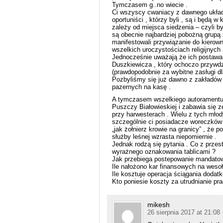
Tymczasem g..no wiecie .
Ci wszyscy cwaniacy z dawnego układu
oportuniści , którzy byli , są i będą w
zależy od miejsca siedzenia – czyli b
są obecnie najbardziej pobożną grup
manifestowali przywiązanie do kierowni
wszelkich uroczystościach religijnyc
Jednocześnie uważają że ich postawa 
Duszkiewicza , który ochoczo przywdz
(prawdopodobnie za wybitne zasługi dla
Pozbyliśmy się już dawno z zakładów 
pazernych na kasę .
A tymczasem wszelkiego autoramentu mł
Puszczy Białowieskiej i zabawia się 
przy harwesterach . Wielu z tych mło
szczególnie ci posiadacze woreczków 
„jak żołnierz krowie na granicy” , że p
służby leśnej wzrasta niepomiernie .
Jednak rodzą się pytania . Co z prze
wyrażnego oznakowania tablicami ?
Jak przebiega postepowanie mandato
Ile nałożono kar finansowych na wesoł
Ile kosztuje operacja ściągania dodatk
Kto poniesie koszty za utrudnianie pr
mikesh
26 sierpnia 2017 at 21:08