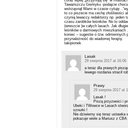
coraz lepiej „przyjmują się” w miastach
Tawariszczu Gieńryku -podajcie chociaż
wstrząsnął Wami w czasie cytuję ..”w
to co piszecie ma cechę złośliwości al
czynią lewaccy redaktorzy np. jeden ta
czasu zarobków leśników. No to odda
(wreszcie )w całych lasach. Jak długie
leśników o darmowych mieszkaniach .Pł
koniec – sugestie o tzw. odmiennych 
przynależność do wiadomej ferajny.
takipionek
Lasak
29 sierpnia 2017 at 16:06
a teraz dla prawych piszą
lewego rozdania stracił r
Prawy
29 sierpnia 2017 at 
Lasak !
Piszą przyzwoici i p
Ubeki i TWowce w Lasach stworzyli
sznurki !
Nie dziwiemy się teraz ustawka 
pokazuje wiele a Mariusz z CBA p