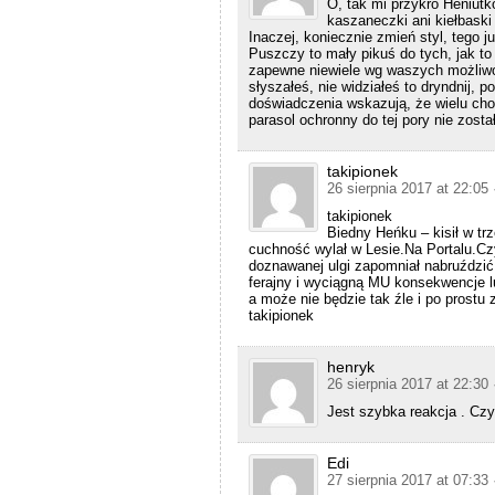
O, tak mi przykro Heniutk
kaszaneczki ani kiełbaski
Inaczej, koniecznie zmień styl, tego 
Puszczy to mały pikuś do tych, jak to
zapewne niewiele wg waszych możliwośc
słyszałeś, nie widziałeś to dryndnij, 
doświadczenia wskazują, że wielu chod
parasol ochronny do tej pory nie zosta
takipionek
26 sierpnia 2017 at 22:05
takipionek
Biedny Heńku – kisił w tr
cuchność wylał w Lesie.Na Portalu.Cz
doznawanej ulgi zapomniał nabruźdz
ferajny i wyciągną MU konsekwencje
a może nie będzie tak źle i po prostu 
takipionek
henryk
26 sierpnia 2017 at 22:30
Jest szybka reakcja . Czyl
Edi
27 sierpnia 2017 at 07:33