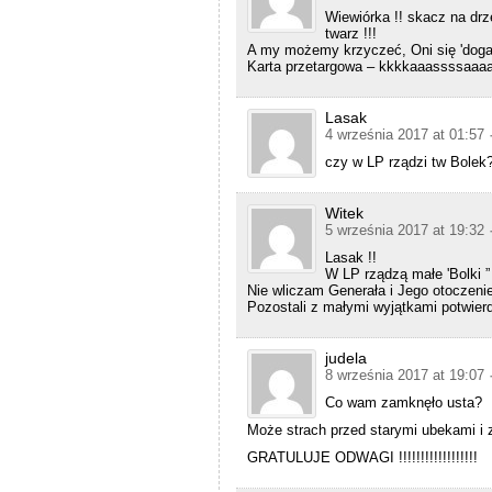
Wiewiórka !! skacz na drz
twarz !!!
A my możemy krzyczeć, Oni się 'dogad
Karta przetargowa – kkkkaaassssaaaa 
Lasak
4 września 2017 at 01:57
czy w LP rządzi tw Bol
Witek
5 września 2017 at 19:32
Lasak !!
W LP rządzą małe 'Bolki ” ,
Nie wliczam Generała i Jego otoczenie
Pozostali z małymi wyjątkami potwierdzaj
judela
8 września 2017 at 19:07
Co wam zamknęło usta?
Może strach przed starymi ubekami i 
GRATULUJE ODWAGI !!!!!!!!!!!!!!!!!!