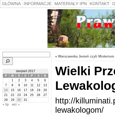
GŁÓWNA
INFORMACJE
MATERIAŁY IPN
KONTAKT
G
Szukaj
«
Warszawska Jesień czyli Misterium
Wielki Prz
sierpień 2017
P
W
Ś
C
P
S
N
Lewakolo
1
2
3
4
5
6
7
8
9
10
11
12
13
14
15
16
17
18
19
20
21
22
23
24
25
26
27
http://killuminati
28
29
30
31
« lip
wrz »
lewakologom/