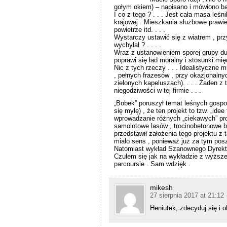
gołym okiem) – napisano i mówiono ba
I co z tego ? . . . Jest cała masa leś
krajowej . Mieszkania służbowe prawie
powietrze itd. . . .
Wystarczy ustawić się z wiatrem , prz
wychylał ? . . . .
Wraz z ustanowieniem sporej grupy d
poprawi się ład moralny i stosunki międ
Nic z tych rzeczy . . . Idealistyczne 
, pełnych frazesów , przy okazjonalny
zielonych kapeluszach). . . . Żaden 
niegodziwości w tej firmie . . .
„Bobek” poruszył temat leśnych gosp
się mylę) , że ten projekt to tzw. „id
wprowadzanie różnych „ciekawych” proj
samolotowe lasów , trocinobetonowe bu
przedstawił założenia tego projektu z
miało sens , ponieważ już za tym poszł
Natomiast wykład Szanownego Dyrekto
Czułem się jak na wykładzie z wyższe
parcoursie . Sam wdzięk .
mikesh
27 sierpnia 2017 at 21:12
Heniutek, zdecyduj się i 