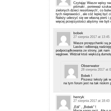
Czytając Wasze wpisy nas
piśmaki , ponieważ szuka
zielonych dzieci resortowych’, co b
tych nieprawości , ale cóż lepiej być c
Należy uderzyć się we własną pierś i
więcej przejrzystości abyśmy nie byli 
bobek
27 sierpnia 2017 at 13:45
Wasze przepychanki są po
Lasów i odbierają nadziej
podporządkowania ze strony, jak nam 
węglowe. Widział ktoś większą durnot
Obserwator
28 sierpnia 2017 at 
Bobek !
Piszesz teksty jak 
na tym forum jest na tak niskim 
henryk
27 sierpnia 2017 at 18:43
„Edi” , „Bobek” !
Macie sporo racji , Ale o 