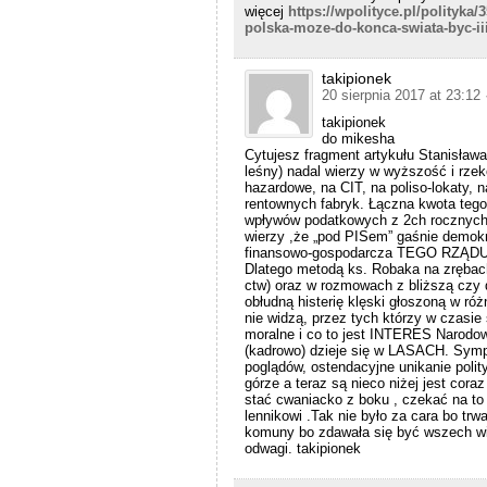
więcej
https://wpolityce.pl/polityka
polska-moze-do-konca-swiata-byc-iii
takipionek
20 sierpnia 2017 at 23:12
takipionek
do mikesha
Cytujesz fragment artykułu Stanisława
leśny) nadal wierzy w wyższość i rze
hazardowe, na CIT, na poliso-lokaty,
rentownych fabryk. Łączna kwota tego
wpływów podatkowych z 2ch rocznych b
wierzy ,że „pod PISem” gaśnie demokra
finansowo-gospodarcza TEGO RZĄDU jes
Dlatego metodą ks. Robaka na zrębach
ctw) oraz w rozmowach z bliższą czy 
obłudną histerię klęski głoszoną w r
nie widzą, przez tych którzy w czasie
moralne i co to jest INTERES Narodow
(kadrowo) dzieje się w LASACH. Symp
poglądów, ostendacyjne unikanie poli
górze a teraz są nieco niżej jest cor
stać cwaniacko z boku , czekać na to
lennikowi .Tak nie było za cara bo trwa
komuny bo zdawała się być wszech wie
odwagi. takipionek