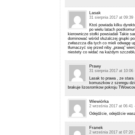
Lasak
31 sierpnia 2017 at 09:39
Ktoś powiada kilku dyrekt
po wielu latach postkomun
kierownicze stołki powsiadali Takie 
dominować wśród służalczej grupki po
zwłaszcza dla tych co mieli odwagę up
tłumaczyć się przed niby „prawą” wier
niestety co widać na każdym szczeblu
Prawy
31 sierpnia 2017 at 10:06
Lasak to prawa , ze star
komuszkow z szeregu dziec
brakuje lizosromkow pokroju TWowcow
Wiewiórka
2 września 2017 at 06:41
Odejdźcie, odejdźcie wasz
Franek
2 września 2017 at 07:20