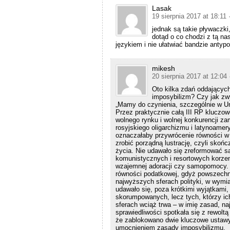
Lasak
19 sierpnia 2017 at 18:11
jednak są takie pływaczki
dotąd o co chodzi z tą n
językiem i nie ułatwiać bandzie antypol
mikesh
20 sierpnia 2017 at 12:04
Oto kilka zdań oddających 
imposybilizm? Czy jak zw
„Mamy do czynienia, szczególnie w Un
Przez praktycznie całą III RP kluczowe
wolnego rynku i wolnej konkurencji 
rosyjskiego oligarchizmu i latynoamer
oznaczałaby przywrócenie równości w 
zrobić porządną lustrację, czyli skoń
życia. Nie udawało się zreformować są
komunistycznych i resortowych korzen
wzajemnej adoracji czy samopomocy. Ni
równości podatkowej, gdyż powszechne
najwyższych sferach polityki, w wymia
udawało się, poza krótkimi wyjątkami,
skorumpowanych, lecz tych, którzy ich
sferach wciąż trwa – w imię zasad, n
sprawiedliwości spotkała się z rewolt
że zablokowano dwie kluczowe ustawy
umocnieniem zasady imposybilizmu.