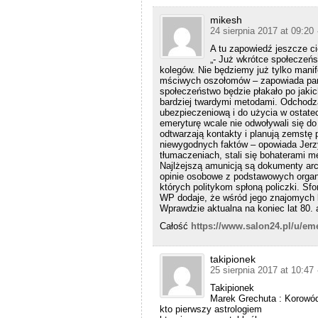
mikesh
24 sierpnia 2017 at 09:20
A tu zapowiedź jeszcze ci
„- Już wkrótce społeczeńs
kolegów. Nie będziemy już tylko manif
mściwych oszołomów – zapowiada pan J
społeczeństwo będzie płakało po jaki
bardziej twardymi metodami. Odchodząc
ubezpieczeniową i do użycia w ostate
emeryturę wcale nie odwoływali się d
odtwarzają kontakty i planują zemstę 
niewygodnych faktów – opowiada Jerzy.
tłumaczeniach, stali się bohaterami 
Najlżejszą amunicją są dokumenty arc
opinie osobowe z podstawowych organiz
których politykom spłoną policzki. Sf
WP dodaje, że wśród jego znajomych 
Wprawdzie aktualna na koniec lat 80. 
Całość
https://www.salon24.pl/u/em
takipionek
25 sierpnia 2017 at 10:47
Takipionek
Marek Grechuta : Korowód
kto pierwszy astrologiem