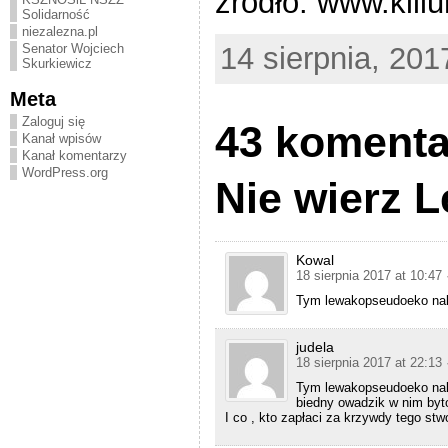
źródło: www.killu
Solidarność
niezalezna.pl
14 sierpnia, 201
Senator Wojciech
Skurkiewicz
Meta
Zaloguj się
43 komentar
Kanał wpisów
Kanał komentarzy
WordPress.org
Nie wierz 
Kowal
18 sierpnia 2017 at 10:47
Tym lewakopseudoeko należ
judela
18 sierpnia 2017 at 22:13
Tym lewakopseudoeko należ
biedny owadzik w nim byt
I co , kto zapłaci za krzywdy tego st