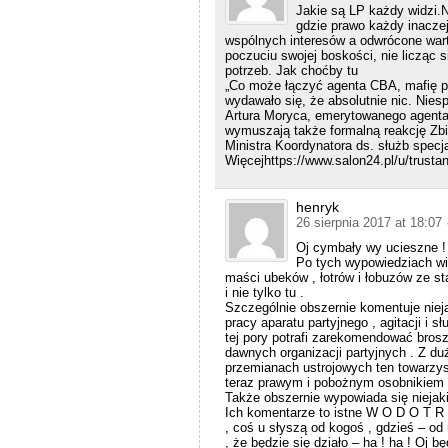
Jakie są LP każdy widzi.
gdzie prawo każdy inacze
wspólnych interesów a odwrócone war
poczuciu swojej boskości, nie licząc
potrzeb. Jak choćby tu
„Co może łączyć agenta CBA, mafię p
wydawało się, że absolutnie nic. Nies
Artura Moryca, emerytowanego agenta 
wymuszają także formalną reakcję Zbi
Ministra Koordynatora ds. służb specj
Więcejhttps://www.salon24.pl/u/trusta
henryk
26 sierpnia 2017 at 18:07
Oj cymbały wy ucieszne ! 
Po tych wypowiedziach wid
maści ubeków , łotrów i łobuzów ze 
i nie tylko tu .
Szczególnie obszernie komentuje niej
pracy aparatu partyjnego , agitacji i
tej pory potrafi zarekomendować broszu
dawnych organizacji partyjnych . Z d
przemianach ustrojowych ten towarzysz
teraz prawym i pobożnym osobnikiem 
Także obszernie wypowiada się niejaki 
Ich komentarze to istne W O D O T R 
, coś u słyszą od kogoś , gdzieś – od
, że będzie się działo – ha ! ha ! Oj bę