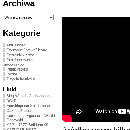
Archiwa
Archiwa
Kategorie
Aktualności
Czerwone "prawo" leśne
Czytelnicy piszą
Prześladowania
pracowników
Publicystyka
Różne
Z życia leśników
Linki
Blog Witolda Gadowskiego
DGLP
Encyklopedia Solidarności
Gazeta Polska
Komentarz tygodnia – Witold
Gadowski
KSPL NSZZ Solidarność
KSZNOSiL NSZZ