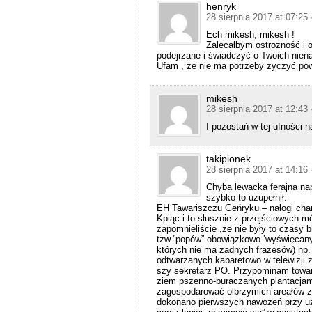
henryk
28 sierpnia 2017 at 07:25
Ech mikesh, mikesh !
Zalecałbym ostrożność i 
podejrzane i świadczyć o Twoich niena
Ufam , że nie ma potrzeby życzyć pow
mikesh
28 sierpnia 2017 at 12:43
I pozostań w tej ufności 
takipionek
28 sierpnia 2017 at 14:16
Chyba lewacka ferajna na
szybko to uzupełnił.
EH Tawariszczu Geńryku – nałogi ch
Kpiąc i to słusznie z przejściowych m
zapomnieliście ,że nie były to czasy 
tzw.”popów” obowiązkowo ’wyświęcany
których nie ma żadnych frazesów) np.
odtwarzanych kabaretowo w telewizji z
szy sekretarz PO. Przypominam towarz
ziem pszenno-buraczanych plantacjami
zagospodarować olbrzymich areałów zi
dokonano pierwszych nawożeń przy uż