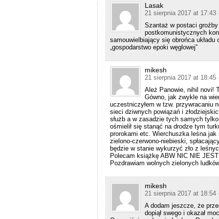
Lasak
21 sierpnia 2017 at 17:43
Szantaż w postaci groźby 
postkomunistycznych konf
samouwielbiający się obrońca układu 
„gospodarstwo epoki węglowej”
mikesh
21 sierpnia 2017 at 18:45
Ależ Panowie, nihil novi! 
Gówno, jak zwykle na wie
uczestniczyłem w tzw. przywracaniu n
sieci dziwnych powiązań i złodziejski
służb a w zasadzie tych samych tylko
ośmielił się stanąć na drodze tym tur
prorokami etc. Wierchuszka leśna jak s
zielono-czerwono-niebieski, spłacają
będzie w stanie wykurzyć zło z leśnych
Polecam książkę ABW NIC NIE JEST
Pozdrawiam wolnych zielonych ludków
mikesh
21 sierpnia 2017 at 18:54
A dodam jeszcze, że przed
dopiął swego i okazał mo