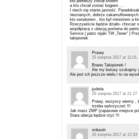
kto pierwszy został królem
a kto chciał zostać bogiem….
I niech się stanie jasność. Paradoks
nieznanych, dobrze zakamuflowanych na
kto senatorem , kto był ministrem a kt
Rzeczywiście będzie działo- chociaż w
współpracę z ubecją porówna do patri
Service ( patrz nijaki TW „Tener” ) P
takipionek
Prawy
25 sierpnia 2017 at 11:01
Brawo Takipionek !
Ale my borusy szukajmy u
Ale jest ich jeszcze wielu i to na wys
judela
25 sierpnia 2017 at 21:27
Prawy, wszyscy wiemy , ż
trzeba wykrzyczeć !!!
Jak masz ZMP (zapasowe miejsce pracy
Stara ubecja będzie rżyć !!!
mikesh
26 sierpnia 2017 at 12:43