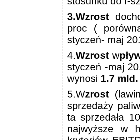
stosunku do I-s
3.Wzrost
doc
proc ( porówn
styczeń- maj 20
4.
Wzrost
w
pły
styczeń -maj 20
wynosi
1.7 mld.
5.W
zrost
(lawi
sprzedaży paliw
ta sprzedała 10
najwyższe w h