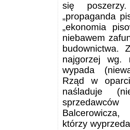
się poszerzy.
„propaganda pi
„ekonomia piso
niebawem zafunk
budownictwa. Z
najgorzej wg.
wypada (niewą
Rząd w oparci
naśladuje (ni
sprzedawcó
Balcerowicza
którzy wyprzeda