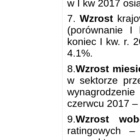
w I kw 2017 osi
7.
Wzrost
krajo
(porównanie I
koniec I kw. r.
4.1%.
8.
Wzrost mies
w sektorze prz
wynagrodzenie 
czerwcu 2017 – 
9.
Wzrost wo
ratingowych –