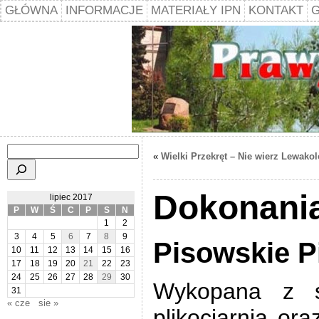
GŁÓWNA
INFORMACJE
MATERIAŁY IPN
KONTAKT
G
Szukaj
«
Wielki Przekręt – Nie wierz Lewak
Dokonani
lipiec 2017
P
W
Ś
C
P
S
N
1
2
3
4
5
6
7
8
9
Pisowskie P
10
11
12
13
14
15
16
17
18
19
20
21
22
23
24
25
26
27
28
29
30
Wykopana z s
31
« cze
sie »
plikociarnia or