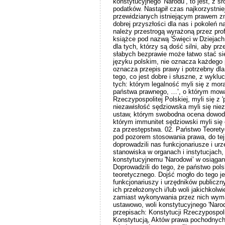
konstytucyjnego 'Narodu’, to jest, z
podatków. Nastąpił czas najkorzystni
przewidzianych istniejącym prawem z
dobrej przyszłości dla nas i pokoleń 
należy przestrogą wyrażoną przez pro
książce pod nazwą 'Święci w Dziejach 
dla tych, którzy są dość silni, aby pr
słabych bezprawie może łatwo stać się
języku polskim, nie oznacza każdego 
oznacza przepis prawy i potrzebny dl
tego, co jest dobre i słuszne, z wykl
tych: którym legalność myli się z mora
państwa prawnego, …’, o którym mowa w
Rzeczypospolitej Polskiej, myli się z
niezawisłość sędziowska myli się niez
ustaw, którym swobodna ocena dowod
którym immunitet sędziowski myli się
za przestępstwa. 02. Państwo Teorety
pod pozorem stosowania prawa, do tej
doprowadzili nas funkcjonariusze i urz
stanowiska w organach i instytucjach
konstytucyjnemu 'Narodowi’ w osiągani
Doprowadzili do tego, że państwo pols
teoretycznego. Dojść mogło do tego 
funkcjonariuszy i urzędników publicznyc
ich przełożonych i/lub woli jakichkolwi
zamiast wykonywania przez nich wymag
ustawowo, woli konstytucyjnego 'Naro
przepisach: Konstytucji Rzeczypospoli
Konstytucją, Aktów prawa pochodnych