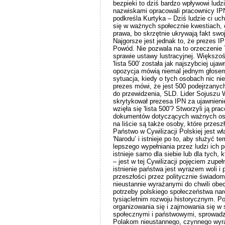
bezpieki to dziś bardzo wpływowi ludzi
nazwiskami opracowali pracownicy IPN
podkreśla Kurtyka – Dziś ludzie ci uc
się w ważnych społecznie kwestiach, 
prawa, bo skrzętnie ukrywają fakt swo
Najgorsze jest jednak to, że prezes I
Powód. Nie pozwala na to orzeczenie
sprawie ustawy lustracyjnej. Większoś
'lista 500′ została jak najszybciej uja
opozycja mówią niemal jednym głosem
sytuacja, kiedy o tych osobach nic ni
prezes mówi, że jest 500 podejrzanych
do przewidzenia, SLD. Lider Sojuszu W
skrytykował prezesa IPN za ujawnienie
wzięła się 'lista 500′? Stworzyli ją pr
dokumentów dotyczących ważnych osób
na liście są także osoby, które przeszł
Państwo w Cywilizacji Polskiej jest w
'Narodu’ i istnieje po to, aby służyć t
lepszego wypełniania przez ludzi ich 
istnieje samo dla siebie lub dla tych, 
– jest w tej Cywilizacji pojęciem zupeł
istnienie państwa jest wyrazem woli i
przeszłości przez politycznie świadom
nieustannie wyrażanymi do chwili obec
potrzeby polskiego społeczeństwa na
tysiącletnim rozwoju historycznym. P
organizowania się i zajmowania się 
społecznymi i państwowymi, sprowadza
Polakom nieustannego, czynnego wyraża