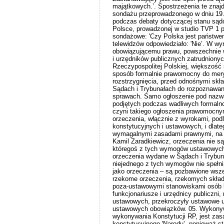
majątkowych.’. Spostrzeżenia te znaj
sondażu przeprowadzonego w dniu 19.
podczas debaty dotyczącej stanu sądow
Polsce, prowadzonej w studio TVP 1 p
sondażowe: 'Czy Polska jest państwe
telewidzów odpowiedziało: 'Nie’. W wy
obowiązującemu prawu, powszechnie 
i urzędników publicznych zatrudniony
Rzeczypospolitej Polskiej, większość 
sposób formalnie prawomocny do mery
rozstrzygnięcia, przed odnośnymi sk
Sądach i Trybunałach do rozpoznawani
sprawach. Samo ogłoszenie pod nazwą
podjętych podczas wadliwych formaln
czyni takiego ogłoszenia prawomocny
orzeczenia, włącznie z wyrokami, po
konstytucyjnych i ustawowych, i dlate
wymagalnymi zasadami prawnymi, na kt
Kamil Zaradkiewicz, orzeczenia nie s
któregoś z tych wymogów ustawowych 
orzeczenia wydane w Sądach i Trybuna
niejednego z tych wymogów nie spełniaj
jako orzeczenia – są pozbawione wsze
rzekome orzeczenia, rzekomych skład
poza-ustawowymi stanowiskami osób l
funkcjonariusze i urzędnicy publiczni,
ustawowych, przekroczyły ustawowe u
ustawowych obowiązków. 05. Wykonyw
wykonywania Konstytucji RP, jest za
konstytucyjnego 'Narodu’, ponieważ s