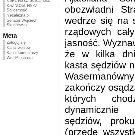
KSPL NSZZ Solidarność
KSZNOSiL NSZZ
obezwładni Str
Solidarność
niezalezna.pl
wedrze się na 
Senator Wojciech
Skurkiewicz
rządowych cały
Meta
jasność. Wyzna
Zaloguj się
Kanał wpisów
że w kilka dni
Kanał komentarzy
WordPress.org
kasta sędziów n
Wasermanówny
zakończy osądza
których cho
dynamicznie p
sędziów, prok
(przede wszyst