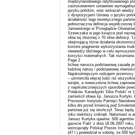
międzynarodowego ratyfikowanego prz
zastosowaniem ustawowo wymagalnyc
języku polskim, oraz wskazań wiedzy 
z dyspozycjami Ustawy o języku polsk
działalność tego teoretycznego państw
jednoznaczna definicja współczesnej 
Janowskiego w 'Przeglądzie Oświatow
Szewczaka w jego książce pod nazwą
słów tej złożonej z 70 słów definicji: 
obejmującą różne działania ekonomic
korzeni pragnienie wykorzystania trudn
niewiedzy bliźniego w celu wymuszen
korzyści materialnych. Tak rozumiana
Page 2
lichwa narusza podstawową zasadę pr
ludzkiej natury i podstawowej równośc
Najokrutniejszym rodzajem przemocy j
– uśmierciła więcej ludzi niż wszystki
wzięte, a nowoczesna lichwa zaprowad
z najskuteczniejszych sposobów powod
Polaków. Kanadyjski 'Głos Polski’ nr 1
zamieścił słowa śp. Janusza Kurtyki, 
Prezesem Instytutu Pamięci Narodowej
kilka dni przed śmiercią pod Smoleńs
państwa już się skończył: Teraz będą z
roku niektórzy zniknęli. Natomiast w 
Janusz Kurtyka ujawnia: 500 agentów
gazecie 'Fakt’ z dnia 18.06.2007 roku
wstrząsnęły Polską! Prezes Instytutu
(47 l.) powiedział w sobotę, że 500 b