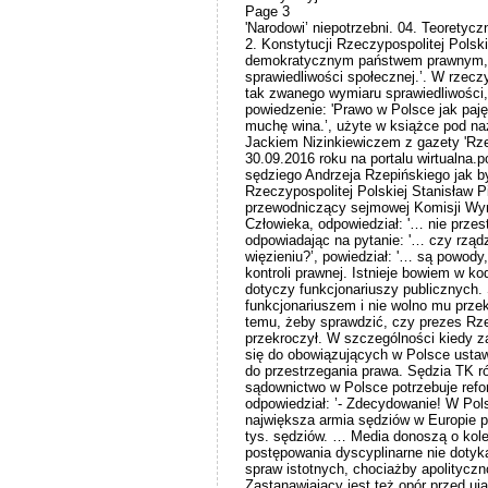
Page 3
'Narodowi’ niepotrzebni. 04. Teoretyc
2. Konstytucji Rzeczypospolitej Polsk
demokratycznym państwem prawnym, 
sprawiedliwości społecznej.’. W rzecz
tak zwanego wymiaru sprawiedliwości,
powiedzenie: 'Prawo w Polsce jak paję
muchę wina.’, użyte w książce pod n
Jackiem Nizinkiewiczem z gazety 'Rze
30.09.2016 roku na portalu wirtualna.po
sędziego Andrzeja Rzepińskiego jak by
Rzeczypospolitej Polskiej Stanisław Pi
przewodniczący sejmowej Komisji Wym
Człowieka, odpowiedział: '… nie przes
odpowiadając na pytanie: '… czy rz
więzieniu?’, powiedział: '… są powod
kontroli prawnej. Istnieje bowiem w ko
dotyczy funkcjonariuszy publicznych.
funkcjonariuszem i nie wolno mu prz
temu, żeby sprawdzić, czy prezes Rze
przekroczył. W szczególności kiedy z
się do obowiązujących w Polsce usta
do przestrzegania prawa. Sędzia TK ró
sądownictwo w Polsce potrzebuje refo
odpowiedział: ’- Zdecydowanie! W Pols
największa armia sędziów w Europie p
tys. sędziów. … Media donoszą o kol
postępowania dyscyplinarne nie dotyka
spraw istotnych, chociażby apolityczn
Zastanawiający jest też opór przed u