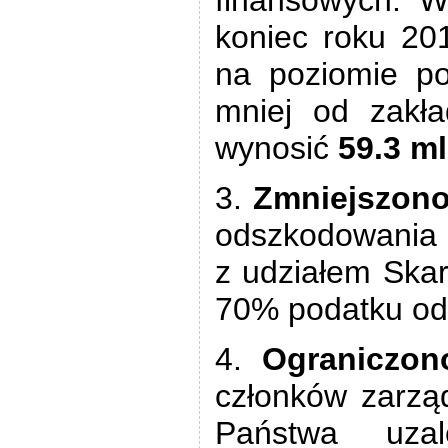
finansowych. W
koniec roku 20
na poziomie p
mniej od zakła
wynosić
59.3 ml
3.
Zmniejszon
odszkodowania 
z udziałem Ska
70% podatku od
4.
Ograniczo
członków zarzą
Państwa uzal