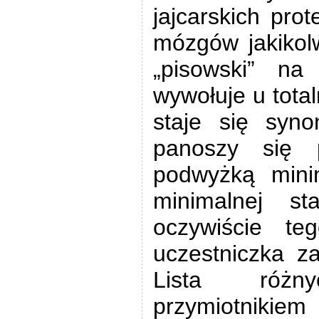
jajcarskich pro
mózgów jakikolw
„pisowski” na
wywołuje u tota
staje się syn
panoszy się p
podwyżką minim
minimalnej st
oczywiście t
uczestniczka 
Lista różn
przymiotnikiem