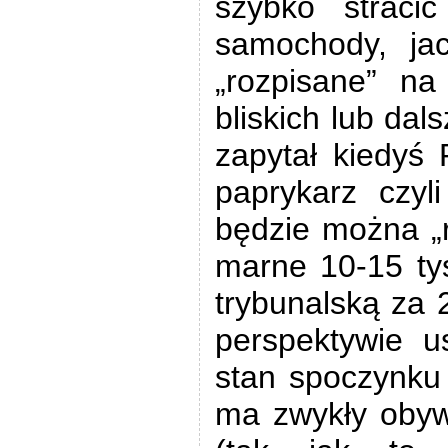
szybko stracić
samochody, jac
„rozpisane” na
bliskich lub da
zapytał kiedyś
paprykarz czyli
będzie można „
marne 10-15 tys
trybunalską za 2
perspektywie u
stan spoczynku 
ma zwykły obyw