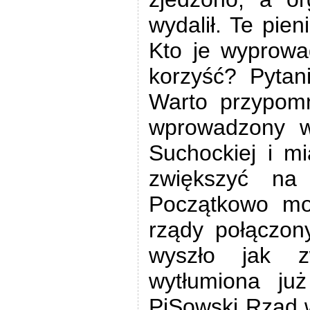
wydalił. Te pie
Kto je wyprowad
korzyść? Pytan
Warto przypomn
wprowadzony w
Suchockiej i m
zwiększyć na
Początkowo moż
rządy połączon
wyszło jak z
wytłumiona ju
PiSowski Rząd 