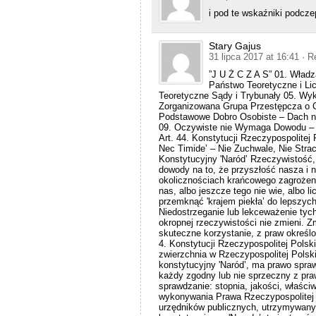
i pod te wskaźniki podcze
Stary Gajus
31 lipca 2017 at 16:41
· R
”J U Ż C Z A S” 01. Władz
Państwo Teoretyczne i Lic
Teoretyczne Sądy i Trybunały 05. Wyk
Zorganizowana Grupa Przestępcza o C
Podstawowe Dobro Osobiste – Dach n
09. Oczywiste nie Wymaga Dowodu – 'M
Art. 44. Konstytucji Rzeczypospolitej
Nec Timide’ – Nie Zuchwale, Nie Strac
Konstytucyjny 'Naród’ Rzeczywistość, 
dowody na to, że przyszłość nasza i 
okolicznościach krańcowego zagrożen
nas, albo jeszcze tego nie wie, albo li
przemknąć 'krajem piekła’ do lepszyc
Niedostrzeganie lub lekceważenie tyc
okropnej rzeczywistości nie zmieni. Z
skuteczne korzystanie, z praw określo
4. Konstytucji Rzeczypospolitej Polski
zwierzchnia w Rzeczypospolitej Polski
konstytucyjny 'Naród’, ma prawo spra
każdy zgodny lub nie sprzeczny z pr
sprawdzanie: stopnia, jakości, właści
wykonywania Prawa Rzeczypospolitej P
urzędników publicznych, utrzymywany