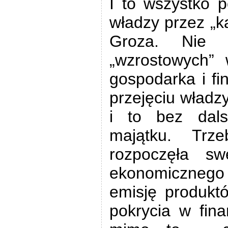
I to wszystko 
władzy przez „k
Groza. Nie p
„wzrostowych” 
gospodarka i f
przejęciu władz
i to bez dals
majątku. Trze
rozpoczęła s
ekonomicznego
emisję produkt
pokrycia w fina