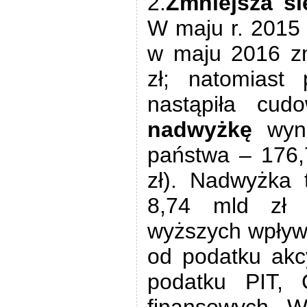
2.
Zmniejsza s
W maju r. 2015 d
w maju 2016 zm
zł; natomiast
nastąpiła cu
nadwyżkę
wy
państwa – 176,7
zł). Nadwyżka 
8,74 mld zł
wyższych wpływ
od podatku akc
podatku PIT, 