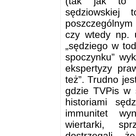
(tak jak to 
sędziowskiej 
poszczególnym 
czy wtedy np. u
„sędziego w to
spoczynku” wyk
ekspertyzy pra
też”. Trudno jes
gdzie TVPis w 
historiami sęd
immunitet wyn
wiertarki, sp
dostrzegali, ż