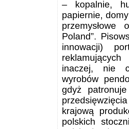
– kopalnie, hu
papiernie, domy
przemysłowe o
Poland”. Pisow
innowacji) po
reklamujących
inaczej, nie
wyrobów pendol
gdyż patronuje
przedsięwzięci
krajową produk
polskich stoczn