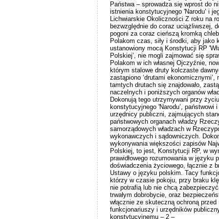
Państwa – sprowadza się wprost do n
istnienia konstytucyjnego 'Narodu’ i j
Lichwiarskie Okoliczności Z roku na 
bezwzględnie do coraz uciążliwszej, d
pogoni za coraz cieńszą kromką chleb
Polakom czas, siły i środki, aby jako 
ustanowiony mocą Konstytucji RP 'Wł
Polskiej’, nie mogli zajmować się sp
Polakom w ich własnej Ojczyźnie, no
którym stalowe druty kolczaste dawn
zastąpiono ‘drutami ekonomicznymi’, n
tamtych drutach się znajdowało, zast
naczelnych i poniższych organów wład
Dokonują tego utrzymywani przy życi
konstytucyjnego 'Narodu’, państwowi i
urzędnicy publiczni, zajmujących sta
państwowych organach władzy Rzeczypo
samorządowych władzach w Rzeczypos
wykonawczych i sądowniczych. Dokonu
wykonywania większości zapisów Naj
Polskiej, to jest, Konstytucji RP, w 
prawidłowego rozumowania w języku p
doświadczenia życiowego, łącznie z b
Ustawy o języku polskim. Tacy funkcjo
którzy w czasie pokoju, przy braku kl
nie potrafią lub nie chcą zabezpiecz
trwałym dobrobycie, oraz bezpieczeń
włącznie ze skuteczną ochroną przed
funkcjonariuszy i urzędników publiczn
konstytucyjnemu – 2 –