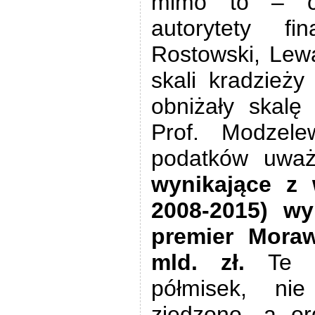
mimo to – c
autorytety fi
Rostowski, Lewa
skali kradzieży
obniżały skalę
Prof. Modzelew
podatków uważ
wynikające z 
2008-2015) wy
premier Moraw
mld. zł.
Te 
półmisek, ni
zjedzono, a o