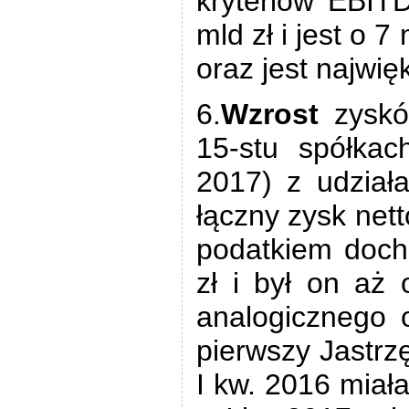
kryteriów EBIT
mld zł i jest o 7
oraz jest najwię
6.
Wzrost
zyskó
15-stu spółkac
2017) z udział
łączny zysk net
podatkiem doch
zł i był on aż
analogicznego 
pierwszy Jastrz
I kw. 2016 miała