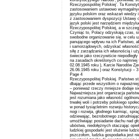
Rzeczypospolitej Polskiej’. Ta Konst
zastosowaniem ustawowo wymagalnyc
języku polskim oraz wskazań wiedzy i
z zastosowaniem dyspozycji Ustawy o
język polski jest narzędziem międzylu
Rzeczypospolitej Polskiej, a w szcze
Czyniąc to, Polacy odzyskają czas, sił
swobodne organizowanie się, w celu 
panującego wpływu na ich Państwo, 
i samorządowych, odzyskać własność o
siłę z zarządzania ich własnością i u
świecie jako rzeczywiście niepodległ
na zasadach określonych co najmnie
02.08.1945 roku ), Karcie Narodów Zj
26.06.1945 roku ) oraz Konstytucji – 3
Page 4
Rzeczypospolitej Polskiej. Państwo sta
dbając przede wszystkim o najważniej
– ponieważ rzeczy mniejsze dodaje się
Najważniejsza jest organizacja państw
jest rozumiana jako własność ogólnona
trwałej woli i potrzeby polskiego spo
w ponad tysiącletnim rozwoju history
nogi i rozwija, głodnego karmiąc, spra
odziewając, bezrobotnego zatrudniaj
umożliwiając posiadanie dachu nad g
ubóstwa, niedołężnych otaczając opi
ludzkiej gospodarki jest służenie lu
pszczołom, ludzka gospodarka jest ni