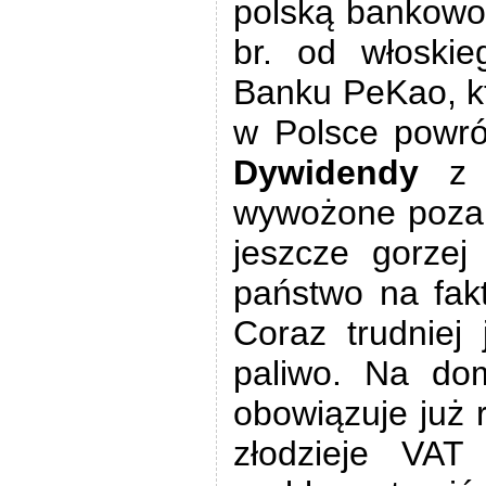
polską bankowo
br. od włoskie
Banku PeKao, kt
w Polsce powróc
Dywidendy
z
wywożone poza P
jeszcze gorzej
państwo na fakt
Coraz trudniej
paliwo. Na dom
obowiązuje już 
złodzieje VAT