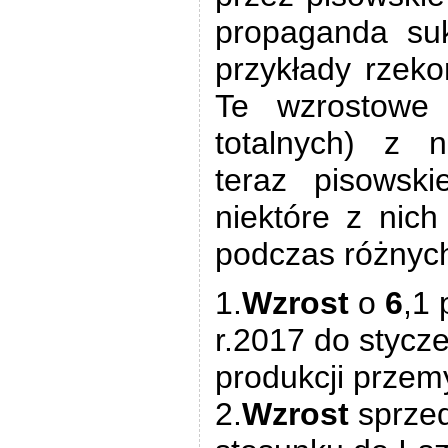
propaganda su
przykłady rzek
Te wzrostowe 
totalnych) z n
teraz pisowsk
niektóre z nic
podczas różnych
1.
Wzrost
o
6
,1 
r.2017 do stycze
produkcji przem
2.
Wzrost
sprzed