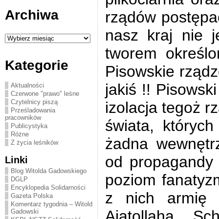
Archiwa
rządów postępac
nasz kraj nie j
Archiwa
tworem określo
Kategorie
Pisowskie rządzo
jakiś !! Pisows
Aktualności
Czerwone "prawo" leśne
Czytelnicy piszą
izolacja tegoż r
Prześladowania
pracowników
świata, któryc
Publicystyka
Różne
żadna wewnętrz
Z życia leśników
od propagandy 
Linki
Blog Witolda Gadowskiego
poziom fanatyz
DGLP
Encyklopedia Solidarności
z nich armię 
Gazeta Polska
Komentarz tygodnia – Witold
Ajatollaha Sc
Gadowski