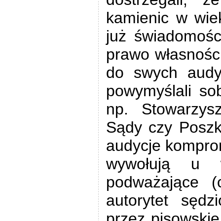
kamienic w wie
już świadomośc
prawo własności
do swych audyc
powymyślali so
np. Stowarzys
Sądy czy Poszk
audycje komprom
wywołują u 
podważające (
autorytet sędz
przez pisowskie 