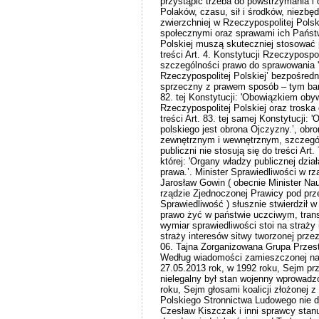
przystąpić trzeba do powstrzymania i
Polaków, czasu, sił i środków, niezbę
zwierzchniej w Rzeczypospolitej Polsk
społecznymi oraz sprawami ich Państ
Polskiej muszą skuteczniej stosować
treści Art. 4. Konstytucji Rzeczypospol
szczególności prawo do sprawowania 
Rzeczypospolitej Polskiej’ bezpośredn
sprzeczny z prawem sposób – tym bardz
82. tej Konstytucji: 'Obowiązkiem oby
Rzeczypospolitej Polskiej oraz troska
treści Art. 83. tej samej Konstytucji:
polskiego jest obrona Ojczyzny.’, ob
zewnętrznym i wewnętrznym, szczególn
publiczni nie stosują się do treści Art.
której: 'Organy władzy publicznej dzia
prawa.’. Minister Sprawiedliwości w rz
Jarosław Gowin ( obecnie Minister Na
rządzie Zjednoczonej Prawicy pod prz
Sprawiedliwość ) słusznie stwierdził 
prawo żyć w państwie uczciwym, tran
wymiar sprawiedliwości stoi na straży 
straży interesów sitwy tworzonej prze
06. Tajna Zorganizowana Grupa Przes
Według wiadomości zamieszczonej na 
27.05.2013 rok, w 1992 roku, Sejm prz
nielegalny był stan wojenny wprowad
roku, Sejm głosami koalicji złożonej 
Polskiego Stronnictwa Ludowego nie d
Czesław Kiszczak i inni sprawcy stanu