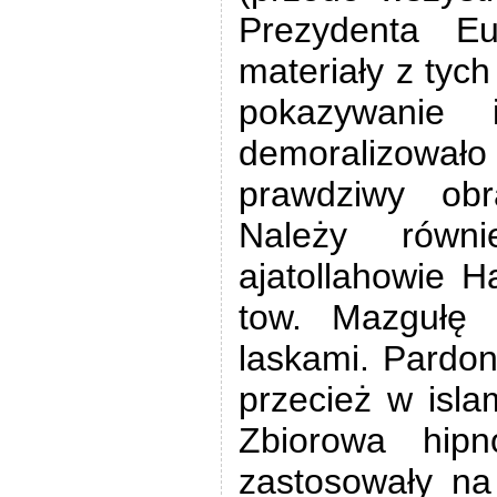
Prezydenta Eu
materiały z tyc
pokazywanie i
demoralizowa
prawdziwy obr
Należy równi
ajatollahowie H
tow. Mazgułę 
laskami. Pardon
przecież w islam
Zbiorowa hipn
zastosowały n