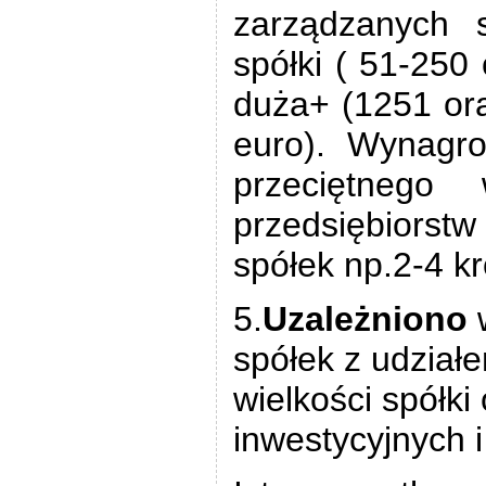
zarządzanych s
spółki ( 51-250
duża+ (1251 ora
euro). Wynagro
przeciętnego
przedsiębiors
spółek np.2-4 kr
5.
Uzależniono
spółek z udzia
wielkości spółk
inwestycyjnych 