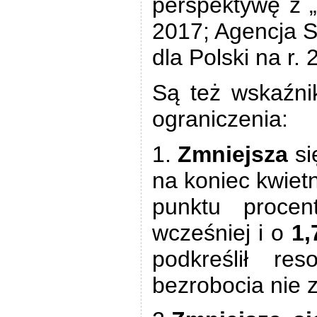
perspektywę z „
2017; Agencja 
dla Polski na r. 
Są też wskaźnik
ograniczenia:
1.
Zmniejsza
si
na koniec kwiet
punktu procen
wcześniej i o
1,
podkreślił res
bezrobocia nie