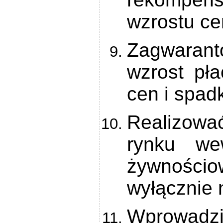
wzrostu ce
Zagwara
wzrost pł
cen i spad
Realizow
rynku we
żywnościow
wyłącznie 
Wprowadzi