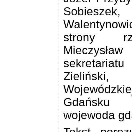
Sobieszek,
Walentynowic
strony rz
Mieczysła
sekretari
Zielińsk
Wojewódzk
Gdańsku 
wojewoda gda
Tekst poroz