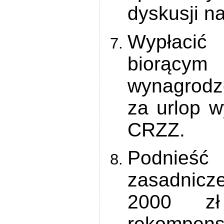
dyskusji n
Wypłacić 
biorący
wynagrodze
za urlop 
CRZZ.
Podnie
zasadnicz
2000 z
rekompen