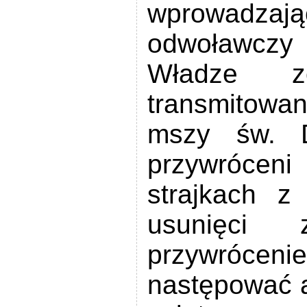
wprowadz
odwoławczy 
Władze z
transmitowa
mszy św. D
przywróceni
strajkach 
usunięci 
przywróce
następować 