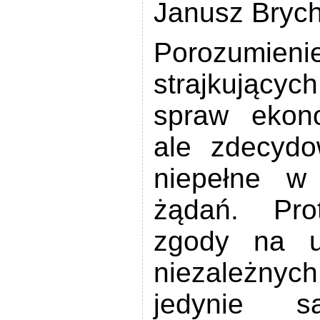
Janusz Brych
Porozumien
strajkującyc
spraw ekono
ale zdecydo
niepełne w
żądań. Pro
zgody na u
niezależnyc
jedynie sa