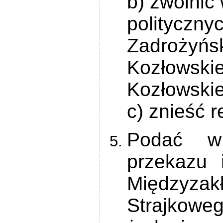
b) zwolnić
polityczn
Zadrożyńs
Kozłowski
Kozłowskie
c) znieść 
Podać w
przekazu 
Międzyz
Strajkowe