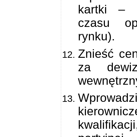
kartki –
czasu op
rynku).
Znieść ce
za dewi
wewnętrzn
Wprowadzi
kierown
kwalifikac