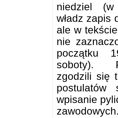
niedziel (w 
władz zapis d
ale w tekści
nie zaznacz
początku 1
soboty). P
zgodzili się 
postulatów 
wpisanie pyl
zawodowych