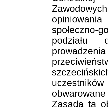
Zawodowych.
opiniowani
społeczno-g
podziału 
prowadzenia
przeciwie
szczecińsk
uczestnik
obwarowan
Zasada ta o