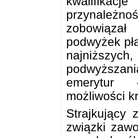
kwalifikacj
przynależno
zobowiąza
podwyżek pła
najniższy
podwyższan
emerytur
możliwości kr
Strajkujący 
związki zaw