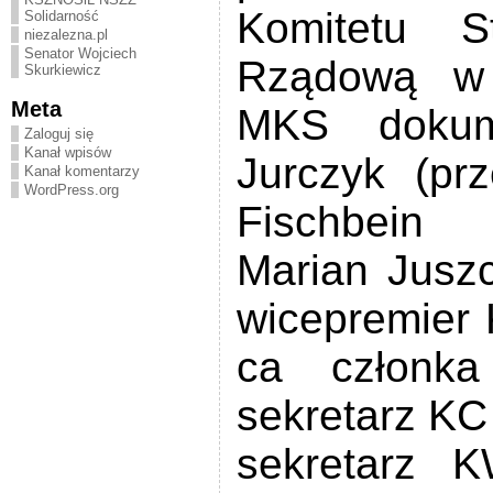
Komitetu S
Solidarność
niezalezna.pl
Senator Wojciech
Rządową w 
Skurkiewicz
Meta
MKS dokume
Zaloguj się
Kanał wpisów
Jurczyk (pr
Kanał komentarzy
WordPress.org
Fischbein 
Marian Juszc
wicepremier 
ca członka
sekretarz KC
sekretarz 