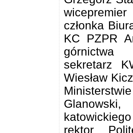
wicepremier
członka Biura
KC PZPR And
górnictwa 
sekretarz 
Wiesław Kicz
Ministerstw
Glanowsk
katowickie
rektor Poli