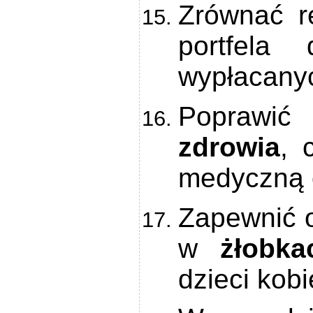
Zrównać r
portfela
wypłacany
Poprawić
zdrowia
, 
medyczną 
Zapewnić o
w
żłobka
dzieci kobi