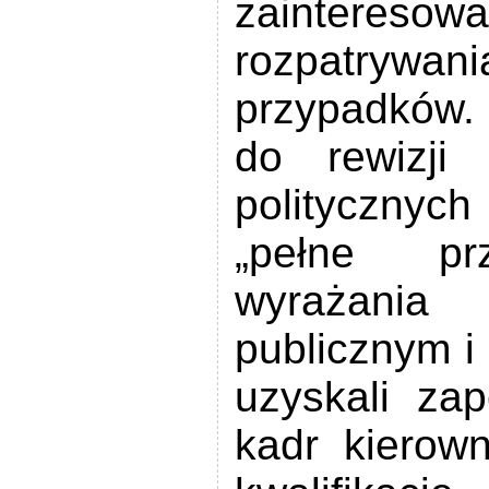
zainteresow
rozpatryw
przypadków.
do rewizji
polityczny
„pełne pr
wyrażania
publicznym i
uzyskali za
kadr kierow