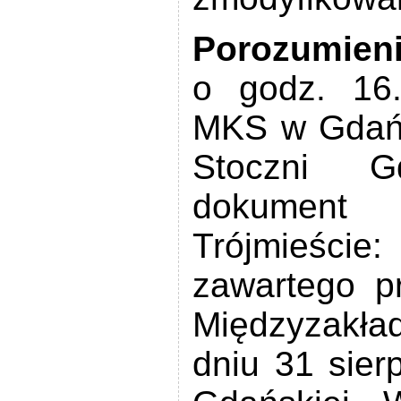
Porozumieni
o godz. 16
MKS w Gdańs
Stoczni G
dokument
Trójmieście
zawartego p
Międzyzakła
dniu 31 sier