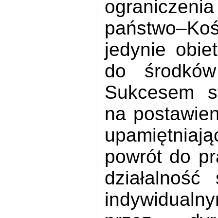
ograniczeni
państwo–K
jedynie obie
do środków
Sukcesem st
na postawien
upamiętniaj
powrót do p
działalność
indywidualn