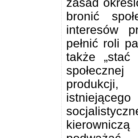
zasad określ
bronić społ
interesów 
pełnić roli pa
także „stać
społeczne
produkcji,
istniejąc
socjalis
kierownicz