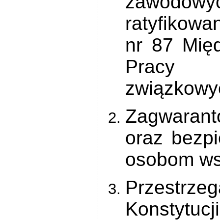
zawodow
ratyfikow
nr 87 Mię
Pracy d
związkowy
Zagwarant
oraz bezpi
osobom w
Przestrz
Konstytuc