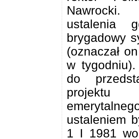
Nawrocki.
ustalenia 
brygadowy s
(oznaczał on
w tygodniu)
do przeds
projektu
emerytalneg
ustaleniem 
1 I 1981 wo