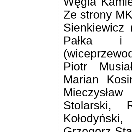
Węgla Kamie
Ze strony MK
Sienkiewicz 
Pałka i
(wiceprzewod
Piotr Musia
Marian Kosi
Mieczysła
Stolarski,
Kołodyński
Grzegorz Sta