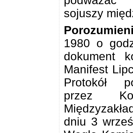
podważać 
sojuszy mię
Porozumieni
1980 o godz
dokument k
Manifest Lip
Protokół p
przez K
Międzyzakła
dniu 3 wrze