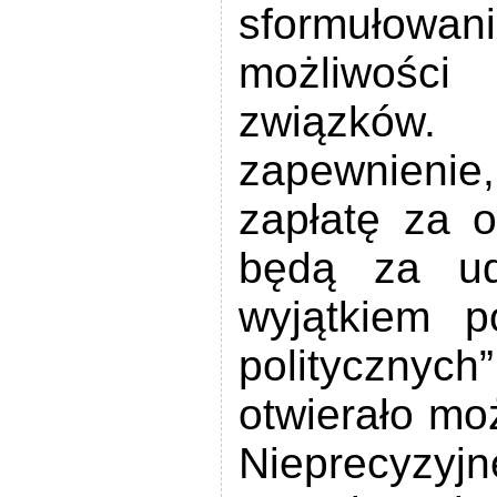
sformułowa
możliwośc
związków. 
zapewnieni
zapłatę za o
będą za ud
wyjątkiem p
politycznyc
otwierało mo
Nieprecyzyj