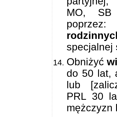
partyjnej
MO, SB i
poprzez
rodzinnyc
specjalnej 
Obniżyć
w
do 50 lat,
lub [zali
PRL 30 lat
mężczyzn 