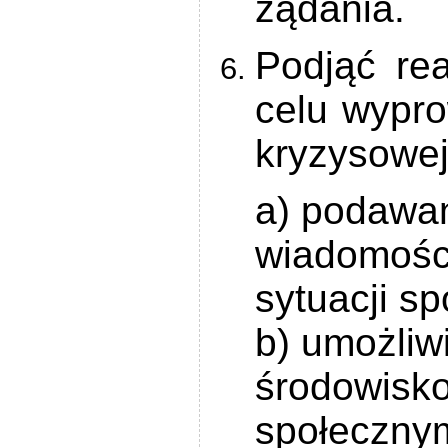
żądania.
Podjąć re
celu wypro
kryzysowej
a) podawan
wiadomości
sytuacji s
b) umożliw
środowisk
społecznym