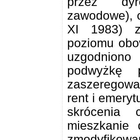
przez dyr
zawodowe), o
XI 1983) z
poziomu obo
uzgodnio
podwyżkę 
zaszeregow
rent i emeryt
skrócenia 
mieszkanie 
zmodyfikowan