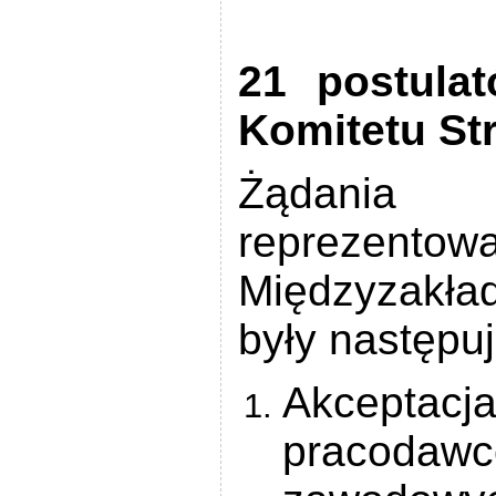
21 postula
Komitetu St
Żądania s
repreze
Międzyzakła
były następu
Akceptacja
pracodaw