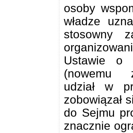
osoby wspom
władze uzna
stosowny z
organizowa
Ustawie o 
(nowemu z
udział w p
zobowiązał s
do Sejmu pr
znacznie ogra