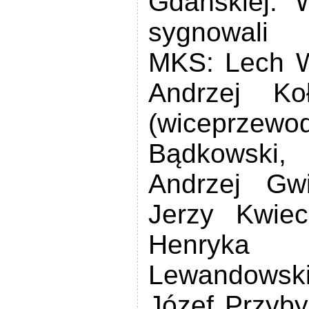
Gdańskiej. 
sygnowali 
MKS: Lech W
Andrzej Ko
(wiceprz
Bądkowski,
Andrzej Gwi
Jerzy Kwiec
Henryka 
Lewandowsk
Józef Przybyl