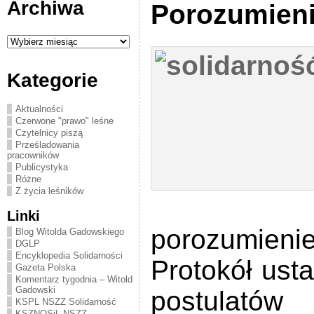
Archiwa
Porozumieni
Archiwa
Kategorie
Aktualności
Czerwone "prawo" leśne
Czytelnicy piszą
Prześladowania
pracowników
Publicystyka
Różne
Z życia leśników
Linki
porozumie
Blog Witolda Gadowskiego
DGLP
Encyklopedia Solidarności
Protokół ust
Gazeta Polska
Komentarz tygodnia – Witold
Gadowski
postulató
KSPL NSZZ Solidarność
KSZNOSiL NSZZ