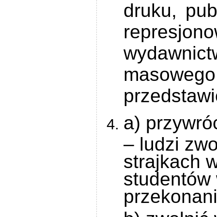
druku, pub
represj
wydawnict
masowe
przedstawi
a) przywró
– ludzi zw
strajkach 
studentów 
przekonani