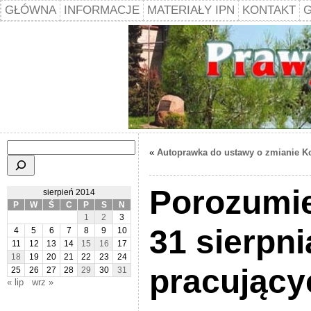
GŁÓWNA
INFORMACJE
MATERIAŁY IPN
KONTAKT
G
Szukaj
«
Autoprawka do ustawy o zmianie Ko
Porozumie
sierpień 2014
P
W
Ś
C
P
S
N
1
2
3
31 sierpni
4
5
6
7
8
9
10
11
12
13
14
15
16
17
18
19
20
21
22
23
24
pracujący
25
26
27
28
29
30
31
« lip
wrz »