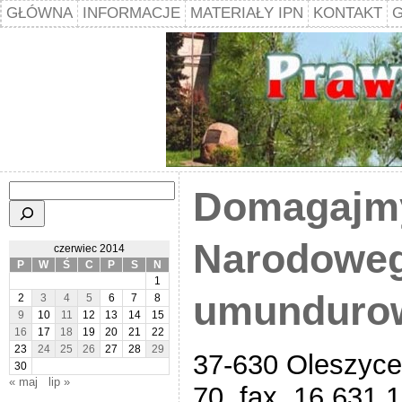
GŁÓWNA
INFORMACJE
MATERIAŁY IPN
KONTAKT
G
Szukaj
Domagajmy
Narodoweg
czerwiec 2014
P
W
Ś
C
P
S
N
1
umunduro
2
3
4
5
6
7
8
9
10
11
12
13
14
15
16
17
18
19
20
21
22
23
24
25
26
27
28
29
37-630 Oleszyce 
30
« maj
lip »
70, fax. 16 631 