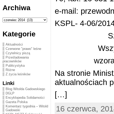
Archiwa
e-mail:
przewodn
Archiwa
KSPL- 4-06/2014 
Kategorie
S
Aktualności
Wszy
Czerwone "prawo" leśne
Czytelnicy piszą
Prześladowania
wzora
pracowników
Publicystyka
Różne
Na stronie Minis
Z życia leśników
aktualnościach 
Linki
Blog Witolda Gadowskiego
[…]
DGLP
Encyklopedia Solidarności
Gazeta Polska
Komentarz tygodnia – Witold
16 czerwca, 201
Gadowski