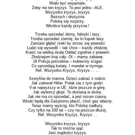
Miało być wspaniale,
Żeby nie ten kryzys. To jest jedno –ALE.
Wszystko kryzys, kryzys
Bezruch i drożyzna
Polskę się rozpirzy.
Wkrótce każdy przyzna !
Trzeba sprzedać domy, fabryki i lasy.
Trzeba sprzedać ziemię, bo to kąsek łasy.
Zamiast głębić rzeki by strzec się powodzi
Ludzi się wysiedli – tak chce – każdy złodziej.
Kraść na wielką skalę Oddać zgodnie z prawem
Złodziejom kraj cały. Ot – mamy zabawę.
18 Policja potrzebna – kobieciny ścigać
Co sprzedają kwiaty. I mandat w trymiga.
Ref. Wszystko Kryzys, Kryzys . . . .
Szeryfów do mamra. Dzieci zabrać z rodzin.
Jak zabierał Hitler. Polak się z tym godzi.
V-at najwyższy w UE. Idzie jeszcze w górę,
Jak wyborcy głupi. To dostaną w skórę.
Jak nie ma co sprzedać, a jest rozum ciasny.
Wnuki będą dla Gazpromu płacić, choć gaz własny.
Teraz mamy wyścig, kto Polskę zadłuży,
Czy tylko na 100 lat – czy na jeszcze dłużej.
Ref. Wszystko Kryzys, Kryzys . .
. .
Wszystko kryzys, kryzys
Tak to można ująć.
Jest mądrości kryzys.