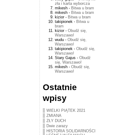
zła i karta wyborcza
mikesh
-
Bitwa u bram
mikesh
-
Bitwa u bram
kizior
-
Bitwa u bram
takipionek
-
Bitwa u
bram
kizior
-
Obudź się,
Warszawo!
wudu
-
Obudź się,
Warszawo!
takipionek
-
Obudź się,
Warszawo!
Stary Gajus
-
Obudź
się, Warszawo!
mikesh
-
Obudź się,
Warszawo!
Ostatnie
wpisy
WIELKI PIĄTEK 2021
ZMIANA
ZŁY DUCH
Dwie zarazy
HISTORIA SOLIDARNOŚCI