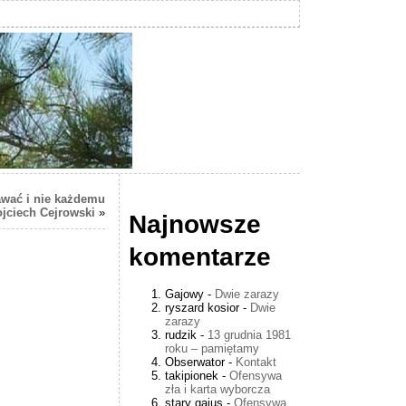
wać i nie każdemu
jciech Cejrowski
»
Najnowsze
komentarze
Gajowy
-
Dwie zarazy
ryszard kosior
-
Dwie
zarazy
rudzik
-
13 grudnia 1981
roku – pamiętamy
Obserwator
-
Kontakt
takipionek
-
Ofensywa
zła i karta wyborcza
stary gajus
-
Ofensywa