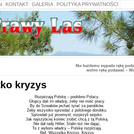
N
KONTAKT
GALERIA
POLITYKA PRYWATNOŚCI
Nie każdemu wypada rękę poda
wolno rękę podawać – Wo
ko kryzys
Rozpirzają Polskę – podobno Polacy.
Głupcy dali im władzę, żeby nie mieć pracy.
By do Szwabów jechać tyrać za parobków.
Żeby wszystko sprzedać z polskiego dorobku.
Sprzedali już przemysł, rozpirzyli wojsko.
Jak najszybciej koniec zrobić chcą z tą Polską.
Nie dał rady Hitler, Stalin też nie dając,
To z wyboru władcy – Polskę rozpirzają.
Ref. Wszystko Kryzys, Kryzys