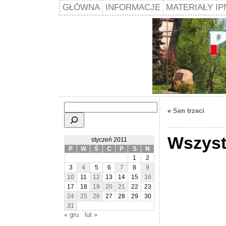
GŁÓWNA
INFORMACJE
MATERIAŁY IP
Szukaj
«
Sen trzeci
Wszyst
styczeń 2011
P
W
Ś
C
P
S
N
1
2
3
4
5
6
7
8
9
10
11
12
13
14
15
16
17
18
19
20
21
22
23
24
25
26
27
28
29
30
31
« gru
lut »