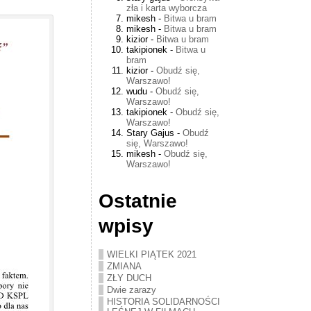
zła i karta wyborcza
mikesh
-
Bitwa u bram
mikesh
-
Bitwa u bram
kizior
-
Bitwa u bram
takipionek
-
Bitwa u
bram
kizior
-
Obudź się,
Warszawo!
wudu
-
Obudź się,
Warszawo!
takipionek
-
Obudź się,
Warszawo!
Stary Gajus
-
Obudź
się, Warszawo!
mikesh
-
Obudź się,
Warszawo!
Ostatnie
wpisy
WIELKI PIĄTEK 2021
ZMIANA
ZŁY DUCH
Dwie zarazy
HISTORIA SOLIDARNOŚCI