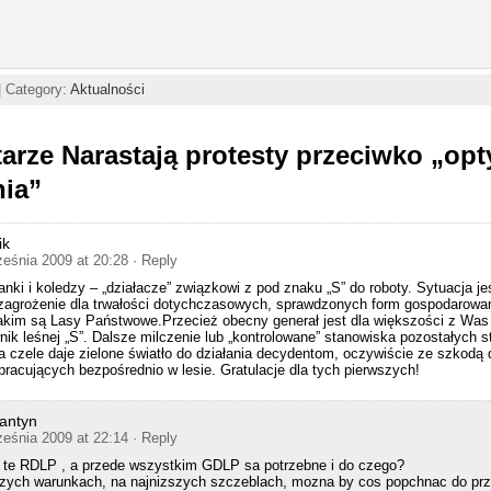
| Category:
Aktualności
arze Narastają protesty przeciwko „opt
nia”
ik
ześnia 2009 at 20:28
· Reply
anki i koledzy – „działacze” związkowi z pod znaku „S” do roboty. Sytuacja je
zagrożenie dla trwałości dotychczasowych, sprawdzonych form gospodarowa
kim są Lasy Państwowe.Przecież obecny generał jest dla większości z Was 
k leśnej „S”. Dalsze milczenie lub „kontrolowane” stanowiska pozostałych str
 czele daje zielone światło do działania decydentom, oczywiście ze szkodą d
 pracujących bezpośrednio w lesie. Gratulacje dla tych pierwszych!
antyn
ześnia 2009 at 22:14
· Reply
te RDLP , a przede wszystkim GDLP sa potrzebne i do czego?
zych warunkach, na najnizszych szczeblach, mozna by cos popchnac do prz