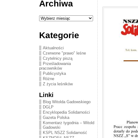
Archiwa
Archiwa
Kategorie
Aktualności
Czerwone "prawo" leśne
Czytelnicy piszą
Prześladowania
pracowników
Publicystyka
Różne
Z życia leśników
Linki
Blog Witolda Gadowskiego
DGLP
Encyklopedia Solidarności
Gazeta Polska
Komentarz tygodnia – Witold
Gadowski
KSPL NSZZ Solidarność
KSZNOSiL NSZZ