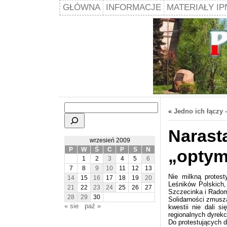
GŁÓWNA
INFORMACJE
MATERIAŁY IP
Szukaj
«
Jedno ich łączy 
Narast
wrzesień 2009
P
W
Ś
C
P
S
N
„optyma
1
2
3
4
5
6
7
8
9
10
11
12
13
Nie milkną protes
14
15
16
17
18
19
20
Leśników Polskich,
21
22
23
24
25
26
27
Szczecinka i Radomi
28
29
30
Solidarności zmusza
« sie
paź »
kwestii nie dali s
regionalnych dyrekc
Do protestujących 