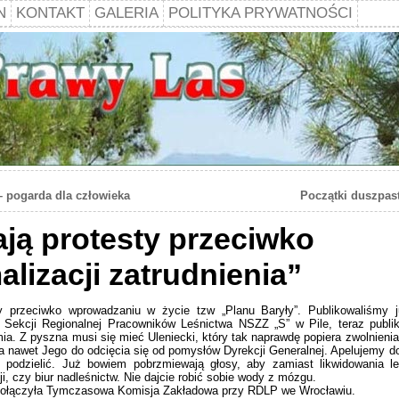
N
KONTAKT
GALERIA
POLITYKA PRYWATNOŚCI
– pogarda dla człowieka
Początki duszpas
ają protesty przeciwko
lizacji zatrudnienia”
ty przeciwko wprowadzaniu w życie tzw „Planu Baryły”. Publikowaliśmy j
 Sekcji Regionalnej Pracowników Leśnictwa NSZZ „S” w Pile, teraz publ
a. Z pyszna musi się mieć Uleniecki, który tak naprawdę popiera zwolnienia
 nawet Jego do odcięcia się od pomysłów Dyrekcji Generalnej. Apelujemy do
ię podzielić. Już bowiem pobrzmiewają głosy, aby zamiast likwidowania l
ji, czy biur nadleśnictw. Nie dajcie robić sobie wody z mózgu.
dołączyła Tymczasowa Komisja Zakładowa przy RDLP we Wrocławiu.