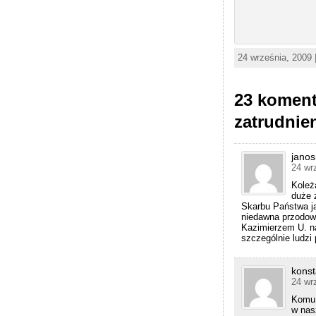
24 września, 2009 
23 koment
zatrudnie
janos
24 wr
Koleż
duże 
Skarbu Państwa ja
niedawna przodowni
Kazimierzem U. na
szczególnie ludzi
konst
24 wr
Komu 
w nas