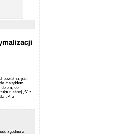
ymalizacji
st poważna, jest
nia majątkiem
idolem, do
uktur leśnej „S” z
la LP, a
odu zgodnie z