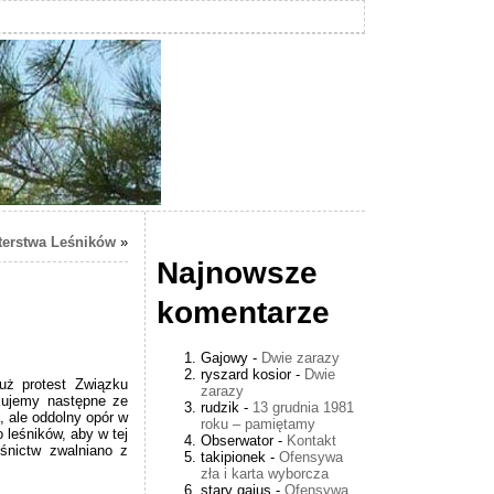
terstwa Leśników
»
Najnowsze
komentarze
Gajowy
-
Dwie zarazy
ryszard kosior
-
Dwie
uż protest Związku
zarazy
ikujemy następne ze
rudzik
-
13 grudnia 1981
, ale oddolny opór w
roku – pamiętamy
 leśników, aby w tej
Obserwator
-
Kontakt
eśnictw zwalniano z
takipionek
-
Ofensywa
zła i karta wyborcza
stary gajus
-
Ofensywa