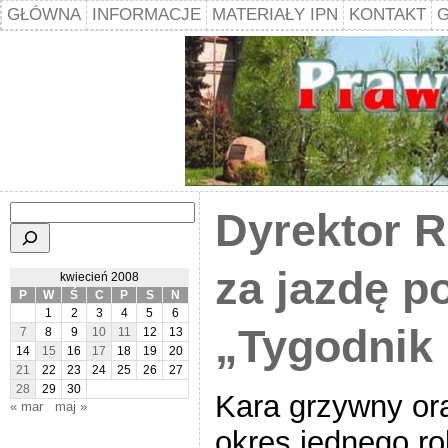
GŁÓWNA
INFORMACJE
MATERIAŁY IPN
KONTAKT
G
Szukaj
Dyrektor R
za jazdę p
kwiecień 2008
P
W
Ś
C
P
S
N
1
2
3
4
5
6
„Tygodnik 
7
8
9
10
11
12
13
14
15
16
17
18
19
20
21
22
23
24
25
26
27
28
29
30
Kara grzywny or
« mar
maj »
okres jednego r