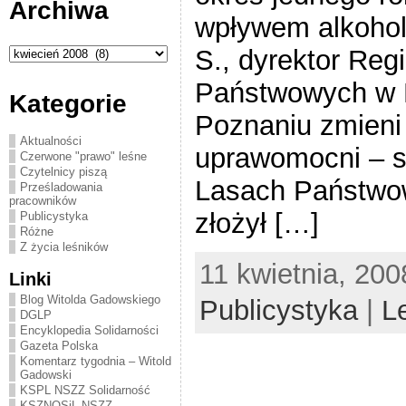
Archiwa
wpływem alkoholu
Archiwa
S., dyrektor Reg
Państwowych w P
Kategorie
Poznaniu zmieni 
Aktualności
uprawomocni – s
Czerwone "prawo" leśne
Czytelnicy piszą
Lasach Państwo
Prześladowania
pracowników
złożył […]
Publicystyka
Różne
Z życia leśników
11 kwietnia, 200
Linki
Blog Witolda Gadowskiego
Publicystyka
|
L
DGLP
Encyklopedia Solidarności
Gazeta Polska
Komentarz tygodnia – Witold
Gadowski
KSPL NSZZ Solidarność
KSZNOSiL NSZZ