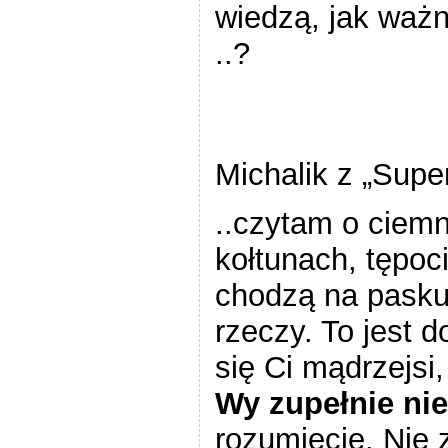
wiedzą, jak waż
..?
wypow
Michalik z „Supe
..czytam o ciem
kołtunach, tępoc
chodzą na pasku
rzeczy. To jest d
się Ci mądrzejsi,
Wy zupełnie nie
rozumiecie. Nie z