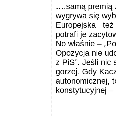
…
.samą premią z
wygrywa się wyb
Europejska też 
potrafi je zacyt
No właśnie – „P
Opozycja nie ud
z PiS”. Jeśli nic
gorzej. Gdy Kac
autonomicznej, 
konstytucyjnej – 
wy