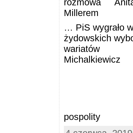
rozmowa Anita 
Millerem
… PiS wygrało w
żydowskich wybo
waria
Michalkiewicz
zło
pospolity