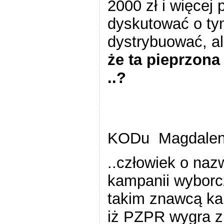
2000 zł i więce
dyskutować o tym
dystrybuować, a
że ta pieprzona
..?
KODu Magdalena
..człowiek o naz
kampanii wyborc
takim znawcą kam
iż PZPR wygra z