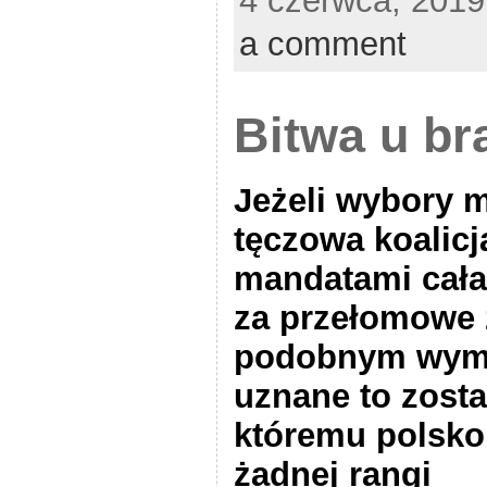
4 czerwca, 2019
a comment
Bitwa u b
Jeżeli wybory 
tęczowa koalic
mandatami cała
za przełomowe 
podobnym wymi
uznane to zosta
któremu polsko
żadnej rangi