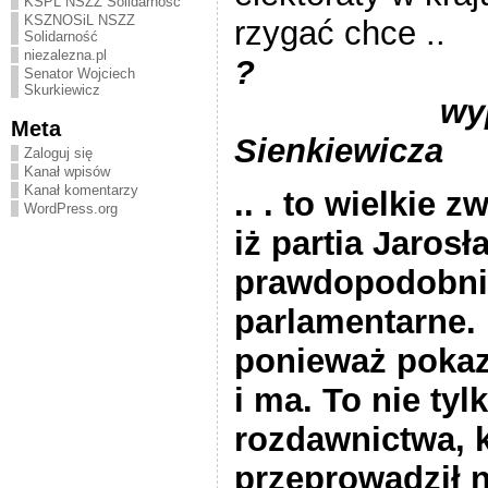
KSPL NSZZ Solidarność
KSZNOSiL NSZZ
rzygać chce ..
Solidarność
niezalezna.pl
Senator Wojciech
Skurkiewicz
wy
Meta
Sienkiewicz
Zaloguj się
Kanał wpisów
Kanał komentarzy
..
. to wielkie z
WordPress.org
iż partia Jaros
prawdopodobni
parlamentarne. 
ponieważ pokaza
i ma. To nie ty
rozdawnictwa, k
przeprowadził 