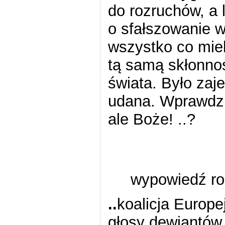
do rozruchów, a 
o sfałszowanie w
wszystko co miel
tą samą skłonnoś
świata. Było zaje
udana. Wprawdzi
ale Boże! ..?
wypowiedź ro
..
koalicja Europe
głosy dewiantów,