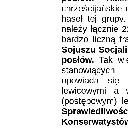
chrześcijańskie
haseł tej grupy.
należy łącznie 
bardzo liczną fr
Sojuszu Socjal
posłów.
Tak wię
stanowiących
opowiada się 
lewicowymi a 
(postępowym) 
Sprawiedliwośc
Konserwatys