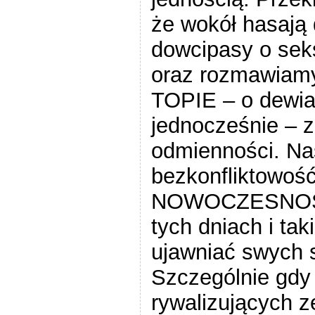
że wokół hasają 
dowcipasy o seks
oraz rozmawiamy
TOPIE – o dewia
jednocześnie – z
odmienności. Na
bezkonfliktowoś
NOWOCZESNOŚCI
tych dniach i ta
ujawniać swych s
Szczególnie gdy
rywalizujących z