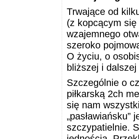
Trwające od kil
(z kopcącym się 
wzajemnego otwa
szeroko pojmowa
O życiu, o osobis
bliższej i dalszej
Szczególnie o c
piłkarską 2ch me
się nam wszystk
„pasławiańsku” 
szczypatielnie. 
jednością. Prze