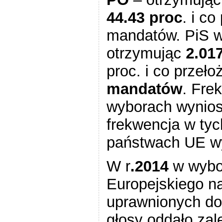
44.43 proc
. i c
mandatów. PiS w
otrzymując
2.01
proc. i co przeł
mandatów
. Fre
wyborach wynio
frekwencja w ty
państwach UE w
W r
.2014
w wybo
Europejskiego na
uprawnionych do
głosy oddało za