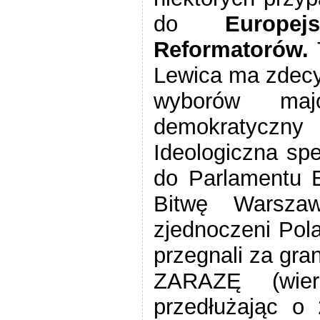
do
Europe
Reformatorów.
T
Lewica ma zdecy
wyborów ma
demokratyczn
Ideologiczna sp
do Parlamentu E
Bitwę Warsz
zjednoczeni Pola
przegnali za gr
ZARAZĘ (wier
przedłużając o