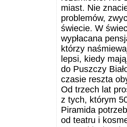
miast. Nie znaci
problemów, zwyc
świecie. W świec
wypłacana pensja
którzy naśmiewaj
lepsi, kiedy maj
do Puszczy Biał
czasie reszta ob
Od trzech lat pr
z tych, którym 5
Piramida potrzeb
od teatru i kosme