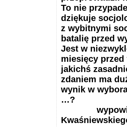
To nie przypade
dziękuje socjol
z wybitnymi soc
batalię przed 
Jest w niezwykl
miesięcy przed 
jakichś zasadn
zdaniem ma duż
wynik w wybor
…
wypowi
Kwaśniewskie