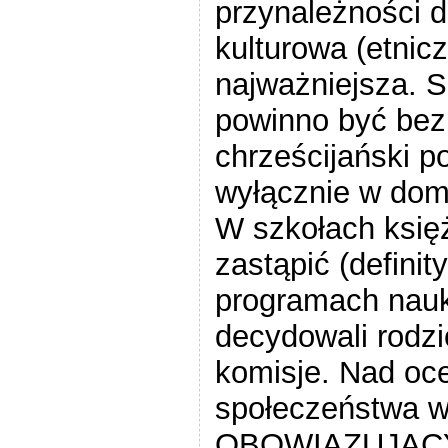
przynależności 
kulturowa (etnicz
najważniejsza.
powinno być bezre
chrześcijański p
wyłącznie w dom
W szkołach księ
zastąpić (definit
programach nauk
decydowali rodzi
komisje. Nad oc
społeczeństwa 
OBOWIĄZUJĄCY