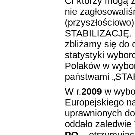
CI którzy mogą z
nie zagłosowaliś
(przyszłościowo
STABILIZACJĘ. I
zbliżamy się do 
statystyki wybor
Polaków w wybo
państwami „STARE
W r.
2009
w wybo
Europejskiego na
uprawnionych do
oddało zaledwie
PO
– otrzymują