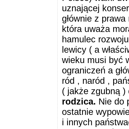
uznającej konse
głównie z prawa
która uważa mor
hamulec rozwoj
lewicy ( a właśc
wieku musi być 
ograniczeń a głów
ród , naród , pa
( jakże zgubną ) 
rodzica.
Nie do 
ostatnie wypowie
i innych państwa