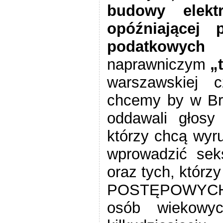
budowy elekt
opóźniającej 
podatkowyc
naprawniczym
„t
warszawskiej 
chcemy by w Bru
oddawali głosy
którzy chcą wyru
wprowadzić seks
oraz tych, któr
POSTĘPOWYCH e
osób wiekowyc