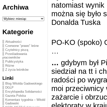
natomiast wynik 
Archiwa
można się było
Archiwa
Donalda Tuska
Kategorie
Ps.! wg te
PO-KO (spoko) O
Aktualności
Czerwone "prawo" leśne
…
Czytelnicy piszą
Prześladowania
pracowników
…
gdybym był P
Publicystyka
Różne
siedział na tt i c
Z życia leśników
Linki
radości po wygra
Blog Witolda Gadowskiego
moi przeciwnicy 
DGLP
Encyklopedia Solidarności
zażarcie i obrzu
Gazeta Polska
Komentarz tygodnia – Witold
Gadowski
elektoraty w kraj