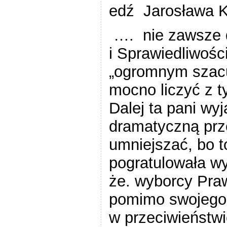
edź Jarosława 
…. nie zawsze 
i Sprawiedliwośc
„ogromnym szac
mocno liczyć z t
Dalej ta pani wyj
dramatyczną prz
umniejszać, bo t
pogratulowała w
że. wyborcy Pra
pomimo swojego 
w przeciwieństwi