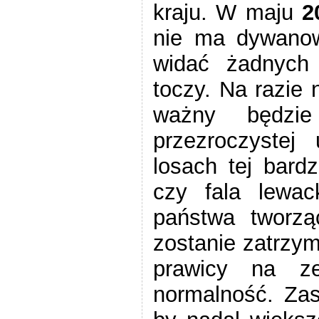
kraju. W maju
2
nie ma dywanow
widać żadnych 
toczy. Na razie 
ważny będzi
przezroczystej
losach tej bard
czy fala lewack
państwa tworzą
zostanie zatrzy
prawicy na ze
normalność. Za