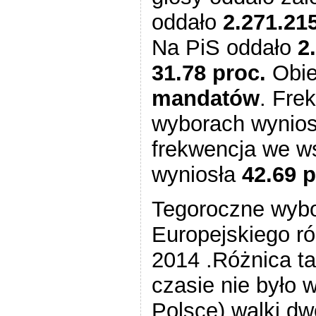
oddało
2.271.21
Na PiS oddało
2
31.78 proc.
Obie
mandatów
. Fre
wyborach wynio
frekwencja we w
wyniosła
42.69 p
Tegoroczne wybo
Europejskiego ró
2014 .Różnica t
czasie nie było 
Polsce) walki 