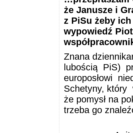
że Janusze i G
z PiSu żeby ich
wypowiedź Piot
współpracowni
Znana dziennikar
lubością PiS) p
europosłowi ni
Schetyny, który 
że pomysł na po
trzeba go znaleź