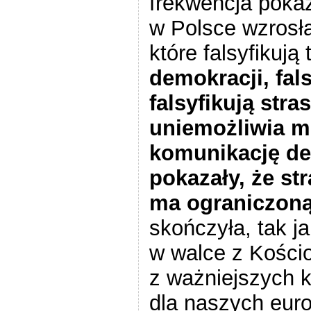
frekwencja pokaz
w Polsce wzrosła
które falsyfikują 
demokracji, fal
falsyfikują stra
uniemożliwia mo
komunikację de
pokazały, że st
ma ograniczon
skończyła, tak j
w walce z Kości
z ważniejszych 
dla naszych euro