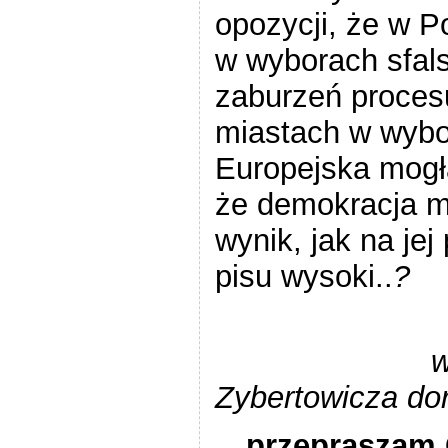
opozycji, że w P
w wyborach sfal
zaburzeń proces
miastach w wybo
Europejska mogł
że demokracja ma
wynik, jak na jej
pisu wysoki..
?
w
Zybertowicza do
…przepraszam C