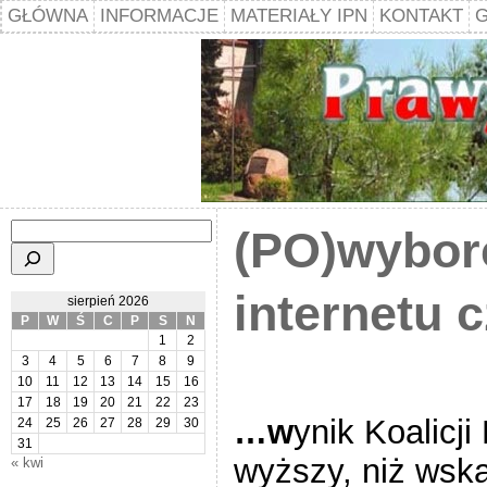
GŁÓWNA
INFORMACJE
MATERIAŁY IPN
KONTAKT
G
Szukaj
(PO)wyborc
internetu c
sierpień 2026
P
W
Ś
C
P
S
N
1
2
3
4
5
6
7
8
9
10
11
12
13
14
15
16
17
18
19
20
21
22
23
…w
ynik Koalicji
24
25
26
27
28
29
30
31
wyższy, niż wska
« kwi