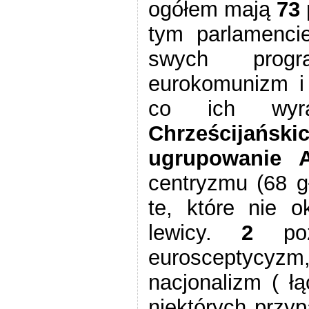
ogółem mają
73
tym parlamenc
swych progr
eurokomunizm i 
co ich wyra
Chrześcija
ugrupowanie
centryzmu (68 g
te, które nie o
lewicy.
2
po
eurosceptycyz
nacjonalizm ( ł
niektórych przyp