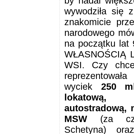
by nadal większ
wywodziła się z
znakomicie prz
narodowego mów
na początku lat
WŁASNOŚCIĄ 
WSI. Czy chce
reprezentowała
wyciek
250 m
lokatową, 
autostradową, 
MSW
(za cz
Schetyna) ora