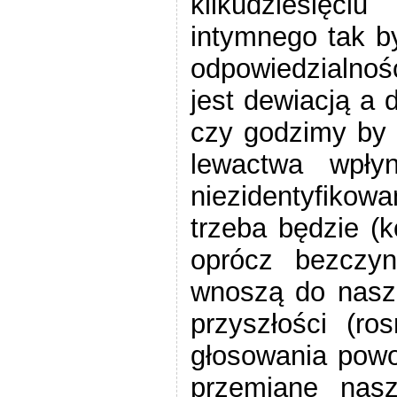
kilkudziesięci
intymnego tak b
odpowiedzialnoś
jest dewiacją a
czy godzimy by 
lewactwa wpły
niezidentyfik
trzeba będzie (k
oprócz bezczyn
wnoszą do nasze
przyszłości (ro
głosowania pow
przemianę nas