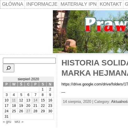
GŁÓWNA
INFORMACJE
MATERIAŁY IPN
KONTAKT
G
Szukaj
HISTORIA SOLI
MARKA HEJMAN
sierpień 2020
https://drive.google.com/drive/fold
P
W
Ś
C
P
S
N
1
2
—
3
4
5
6
7
8
9
10
11
12
13
14
15
16
14 sierpnia, 2020 | Category:
Aktualnoś
17
18
19
20
21
22
23
24
25
26
27
28
29
30
31
« gru
wrz »