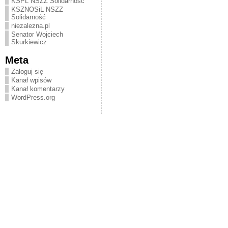
KSPL NSZZ Solidarność
KSZNOSiL NSZZ
Solidarność
niezalezna.pl
Senator Wojciech
Skurkiewicz
Meta
Zaloguj się
Kanał wpisów
Kanał komentarzy
WordPress.org