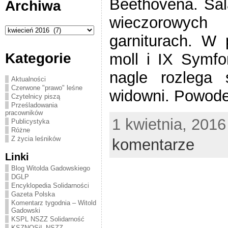
Beethovena. Sala
Archiwa
wieczorowych
Archiwa
garniturach. W 
moll i IX Symfo
Kategorie
nagle rozlega 
Aktualności
Czerwone "prawo" leśne
widowni. Powode
Czytelnicy piszą
Prześladowania
pracowników
1 kwietnia, 2016
Publicystyka
Różne
Z życia leśników
komentarze
Linki
Blog Witolda Gadowskiego
DGLP
Encyklopedia Solidarności
Gazeta Polska
Komentarz tygodnia – Witold
Gadowski
KSPL NSZZ Solidarność
KSZNOSiL NSZZ