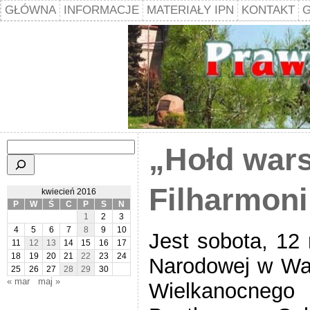
GŁÓWNA
INFORMACJE
MATERIAŁY IPN
KONTAKT
G
Szukaj
„Hołd war
Filharmoni
kwiecień 2016
P
W
Ś
C
P
S
N
1
2
3
4
5
6
7
8
9
10
Jest sobota, 12
11
12
13
14
15
16
17
18
19
20
21
22
23
24
Narodowej w War
25
26
27
28
29
30
« mar
maj »
Wielkanocne