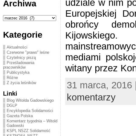
udziale w nim p
Archiwa
Europejskiej D
Archiwa
obrońcy demo
Kijowskie
Kategorie
mainstreamowyc
Aktualności
Czerwone "prawo" leśne
mediami polsko
Czytelnicy piszą
Prześladowania
witany przez Kon
pracowników
Publicystyka
Różne
31 marca, 2016 
Z życia leśników
Linki
komentarzy
Blog Witolda Gadowskiego
DGLP
Encyklopedia Solidarności
Gazeta Polska
Komentarz tygodnia – Witold
Gadowski
KSPL NSZZ Solidarność
KSZNOSiL NSZZ