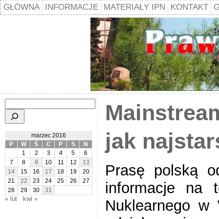
GŁÓWNA
INFORMACJE
MATERIAŁY IPN
KONTAKT
G
Szukaj
Mainstrea
jak najsta
marzec 2016
P
W
Ś
C
P
S
N
1
2
3
4
5
6
7
8
9
10
11
12
13
Prasę polską od
14
15
16
17
18
19
20
21
22
23
24
25
26
27
informacje na 
28
29
30
31
« lut
kwi »
Nuklearnego w 