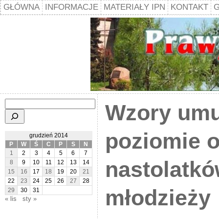
GŁÓWNA
INFORMACJE
MATERIAŁY IPN
KONTAKT
G
Szukaj
Wzory umu
poziomie o
grudzień 2014
P
W
Ś
C
P
S
N
1
2
3
4
5
6
7
nastolatkó
8
9
10
11
12
13
14
15
16
17
18
19
20
21
22
23
24
25
26
27
28
młodzieży
29
30
31
« lis
sty »