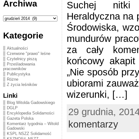
Archiwa
Suchej nitki
Heraldyczna na p
Archiwa
Środowiska, wzor
Kategorie
mundurów praco
za cały komen
Aktualności
Czerwone "prawo" leśne
końcowy akapit 
Czytelnicy piszą
Prześladowania
pracowników
„Nie sposób przy
Publicystyka
Różne
ubiorami zauważ
Z życia leśników
wizerunki, […]
Linki
Blog Witolda Gadowskiego
DGLP
29 grudnia, 2014
Encyklopedia Solidarności
Gazeta Polska
komentarzy
Komentarz tygodnia – Witold
Gadowski
KSPL NSZZ Solidarność
KSZNOSiL NSZZ