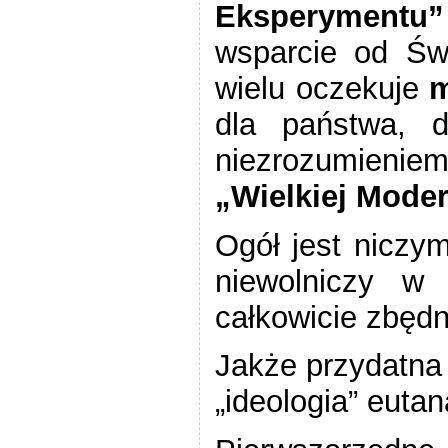
Eksperymentu”
wsparcie od Świ
wielu oczekuje
m
dla państwa, d
niezrozumienie
„Wielkiej Moder
Ogół jest niczym
niewolniczy w 
całkowicie zbędn
Jakże przydatna
„ideologia” eutan