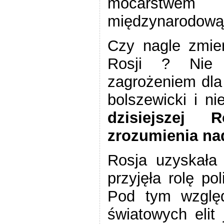
mocarstwem 
międzynarodową
Czy nagle zmien
Rosji ? Nie 
zagrożeniem dla 
bolszewicki i ni
dzisiejszej
zrozumienia na
Rosja uzyskała 
przyjęła rolę po
Pod tym względ
światowych elit 