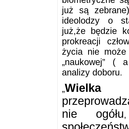
już są zebrane
ideolodzy o st
już,
że
będzie ko
prokreacji czł
życia nie może
„naukowej” ( a 
analizy doboru.
Wielka
„
przeprowadza
nie ogółu
społeczeństw