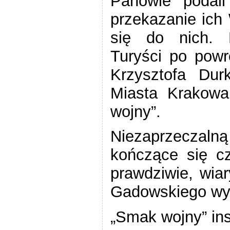
Panowie podali
przekazanie ich
się do nich. N
Turyści po powr
Krzysztofa Dur
Miasta Krakowa
wojny”.
Niezaprzeczalną
kończące się c
prawdziwie, wia
Gadowskiego wyzi
„
Smak wojny” ins