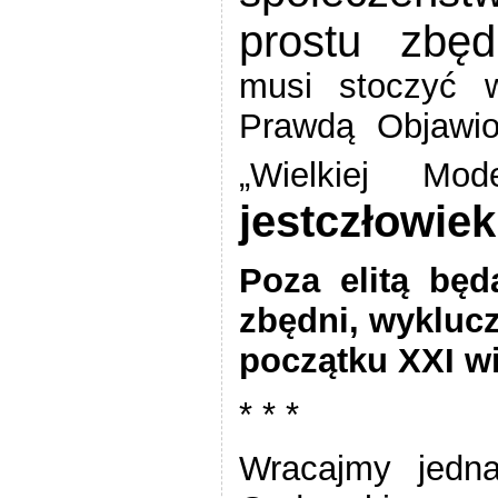
prostu zbęd
musi stoczyć
Prawdą Objawi
„Wielkiej Mo
jest
człowiek 
Poza elitą będ
zbędni, wyklucz
początku XXI w
* * *
Wracajmy jedn