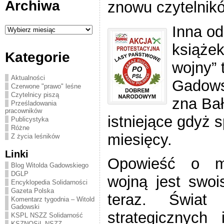
Archiwa
znowu czytelnik
Archiwa
Inna o
książek
Kategorie
wojny” 
Aktualności
Gadows
Czerwone "prawo" leśne
Czytelnicy piszą
zna Bał
Prześladowania
pracowników
istniejące gdyż 
Publicystyka
Różne
miesięcy.
Z życia leśników
Linki
Opowieść o mi
Blog Witolda Gadowskiego
DGLP
wojną jest swoi
Encyklopedia Solidarności
Gazeta Polska
teraz. Świat w
Komentarz tygodnia – Witold
Gadowski
strategicznych
KSPL NSZZ Solidarność
KSZNOSiL NSZZ