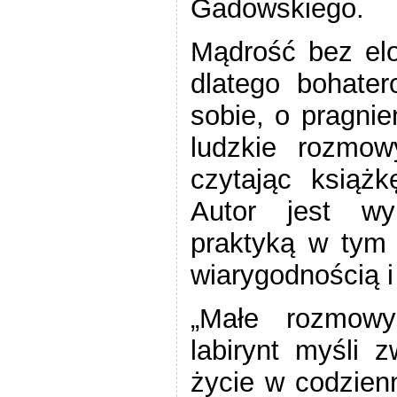
Gadowskiego.
Mądrość bez elo
dlatego bohate
sobie, o pragnie
ludzkie rozmow
czytając książk
Autor jest wy
praktyką w tym
wiarygodnością i 
„
Małe rozmowy
labirynt myśli 
życie w codzien