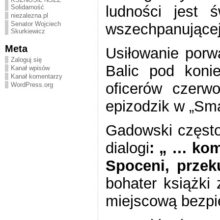
ludności jest 
Solidarność
niezalezna.pl
Senator Wojciech
wszechpanującej 
Skurkiewicz
Meta
Usiłowanie porw
Zaloguj się
Balic pod koni
Kanał wpisów
Kanał komentarzy
oficerów czerw
WordPress.org
epizodzik w „Sm
Gadowski często
dialogi
: „ … kom
Spoceni, przek
bohater książki
miejscową bezpi