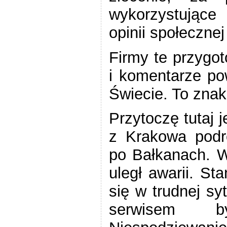
wykorzystujące
opinii społeczne
Firmy te przygo
i komentarze po
Świecie. To zna
Przytoczę tutaj 
z Krakowa podr
po Bałkanach.
uległ awarii. St
się w trudnej sy
serwisem b