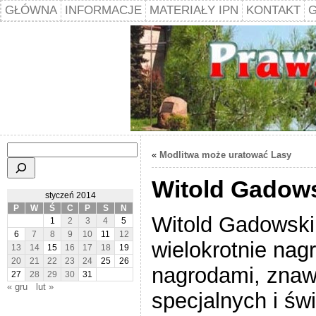
GŁÓWNA
INFORMACJE
MATERIAŁY IPN
KONTAKT
G
Szukaj
«
Modlitwa może uratować Lasy
Witold Gadow
styczeń 2014
P
W
Ś
C
P
S
N
Witold Gadowski 
1
2
3
4
5
6
7
8
9
10
11
12
wielokrotnie nag
13
14
15
16
17
18
19
20
21
22
23
24
25
26
nagrodami, znaw
27
28
29
30
31
« gru
lut »
specjalnych i św