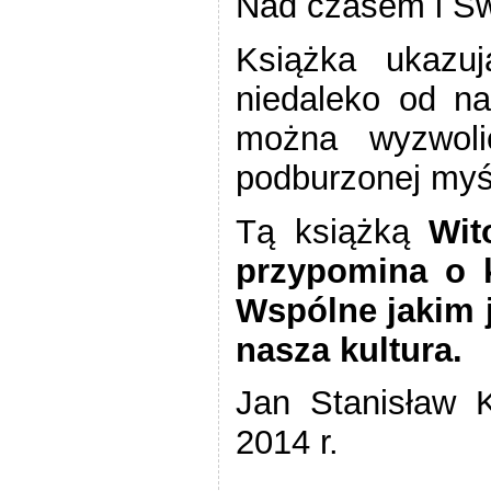
Nad czasem i Św
Książka ukazuj
niedaleko od na
można wyzwoli
podburzonej myś
Tą książką
Wit
przypomina o 
Wspólne jakim j
nasza kultura.
Jan Stanisław K
2014 r.