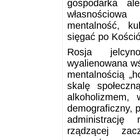
gospodarka ale
własnościowa 
mentalność, ku
sięgać po Kościół
Rosja jelcyn
wyalienowana wś
mentalnością „h
skalę społeczną
alkoholizmem, w
demograficzny, p
administrację
rządzącej za