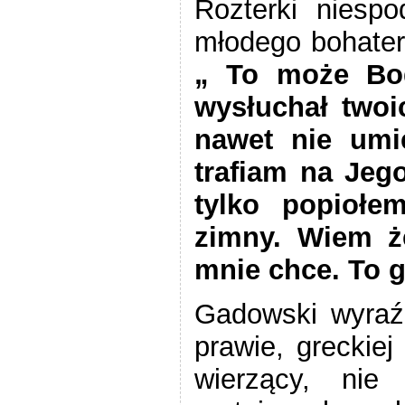
Rozterki niesp
młodego bohater
„ To może Bog
wysłuchał two
nawet nie umi
trafiam na Jego
tylko popiołe
zimny. Wiem ż
mnie chce. To g
Gadowski wyraź
prawie, greckiej 
wierzący, nie