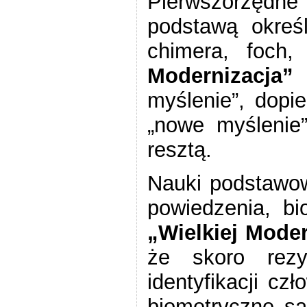
Pierwszorzęd
podstawą określ
chimera, foch
Modernizacja”
myślenie”, dopi
„nowe myślenie
resztą.
Nauki podstawow
powiedzenia, bi
„Wielkiej Moder
że skoro rezy
identyfikacji cz
biometryczne są