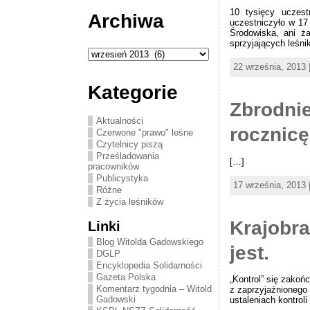
10 tysięcy uczest
Archiwa
uczestniczyło w 17
Środowiska, ani ża
sprzyjających leśni
Archiwa
22 września, 2013 
Kategorie
Zbrodnie
Aktualności
rocznicę
Czerwone "prawo" leśne
Czytelnicy piszą
Prześladowania
[…]
pracowników
Publicystyka
17 września, 2013 
Różne
Z życia leśników
Krajobra
Linki
Blog Witolda Gadowskiego
jest.
DGLP
Encyklopedia Solidarności
Gazeta Polska
„Kontrol” się zakoń
Komentarz tygodnia – Witold
z zaprzyjaźnionego 
Gadowski
ustaleniach kontrol