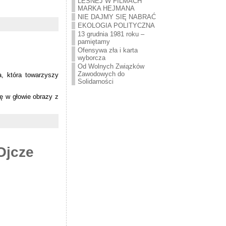
LEŚNEJ W FILMACH
MARKA HEJMANA
NIE DAJMY SIĘ NABRAĆ
EKOLOGIA POLITYCZNA
13 grudnia 1981 roku –
pamiętamy
Ofensywa zła i karta
wyborcza
Od Wolnych Związków
Zawodowych do
a, która towarzyszy
Solidarności
ię w głowie obrazy z
Ojcze