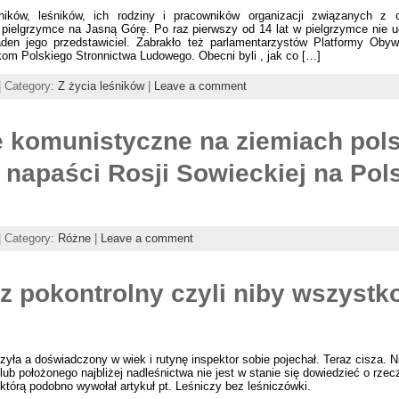
ników, leśników, ich rodziny i pracowników organizacji związanych z 
 pielgrzymce na Jasną Górę. Po raz pierwszy od 14 lat w pielgrzymce nie uc
den jego przedstawiciel. Zabrakło też parlamentarzystów Platformy Obyw
kom Polskiego Stronnictwa Ludowego. Obecni byli , jak co […]
| Category:
Z życia leśników
|
Leave a comment
 komunistyczne na ziemiach pols
 napaści Rosji Sowieckiej na Pol
| Category:
Różne
|
Leave a comment
z pokontrolny czyli niby wszystk
czyła a doświadczony w wiek i rutynę inspektor sobie pojechał. Teraz cisza. N
lub położonego najbliżej nadleśnictwa nie jest w stanie się dowiedzieć o rze
i którą podobno wywołał artykuł pt. Leśniczy bez leśniczówki.