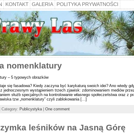
N
KONTAKT
GALERIA
POLITYKA PRYWATNOŚCI
ma nomenklatury
tury – 5 typowych obrazków
taje się fasadowa? Kiedy zaczyna być karykaturą swoich idei? Ano wtedy gd
z jednoczesnym wystąpieniem trzech zjawisk: zdominowaniem mediów przez
aniem służb specjalnych na kontrolowanie własnego społeczeństwa oraz z p
awiska tzw „nomenklatury” czyli zablokowania […]
| Category:
Publicystyka
|
One comment
rzymka leśników na Jasną Górę