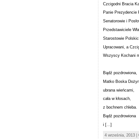
Czcigodni Bracia Ka
Panie Prezydencie 
Senatorowie i Posło
Przedstawiciele W
Starostowie Polski
Upracowani, a Czcig
Wszyscy Kochani m
Bądź pozdrowiona,
Matko Boska Doży
ubrana wieńcami,
cała w kłosach,
z bochnem chleba.
Bądź pozdrowiona
i […]
4 września, 2013 |