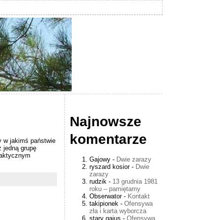
Najnowsze
komentarze
y w jakimś państwie
 jedną grupę
raktycznym
Gajowy
-
Dwie zarazy
ryszard kosior
-
Dwie
zarazy
rudzik
-
13 grudnia 1981
roku – pamiętamy
Obserwator
-
Kontakt
takipionek
-
Ofensywa
zła i karta wyborcza
stary gajus
-
Ofensywa