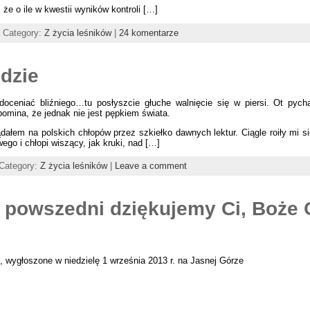
 że o ile w kwestii wyników kontroli […]
| Category:
Z życia leśników
|
24 komentarze
udzie
doceniać bliźniego…tu posłyszcie głuche walnięcie się w piersi. Ot pych
omina, że jednak nie jest pępkiem świata.
ałem na polskich chłopów przez szkiełko dawnych lektur. Ciągle roiły mi s
ego i chłopi wiszący, jak kruki, nad […]
 Category:
Z życia leśników
|
Leave a comment
 powszedni dziękujemy Ci, Boże 
 wygłoszone w niedzielę 1 września 2013 r. na Jasnej Górze