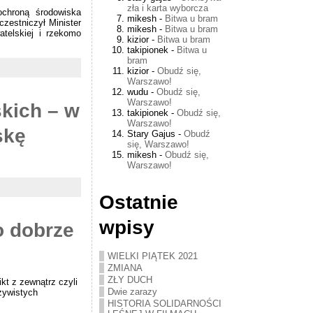
zła i karta wyborcza
ochroną środowiska
mikesh
-
Bitwa u bram
zestniczył Minister
mikesh
-
Bitwa u bram
atelskiej i rzekomo
kizior
-
Bitwa u bram
takipionek
-
Bitwa u
bram
kizior
-
Obudź się,
Warszawo!
wudu
-
Obudź się,
Warszawo!
kich – w
takipionek
-
Obudź się,
Warszawo!
skę
Stary Gajus
-
Obudź
się, Warszawo!
mikesh
-
Obudź się,
Warszawo!
Ostatnie
wpisy
o dobrze
WIELKI PIĄTEK 2021
ZMIANA
ZŁY DUCH
ikt z zewnątrz czyli
Dwie zarazy
czywistych
HISTORIA SOLIDARNOŚCI