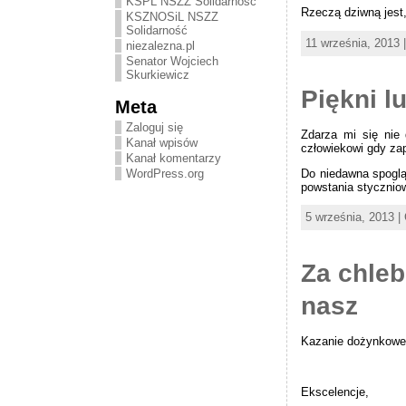
KSPL NSZZ Solidarność
Rzeczą dziwną jest,
KSZNOSiL NSZZ
Solidarność
11 września, 2013 
niezalezna.pl
Senator Wojciech
Skurkiewicz
Piękni l
Meta
Zaloguj się
Zdarza mi się nie 
Kanał wpisów
człowiekowi gdy zap
Kanał komentarzy
Do niedawna spogląd
WordPress.org
powstania styczniow
5 września, 2013 |
Za chleb
nasz
Kazanie dożynkowe,
Ekscelencje,