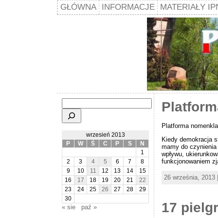
GŁÓWNA
INFORMACJE
MATERIAŁY IP
Szukaj
Platfor
Platforma nomenkla
wrzesień 2013
Kiedy demokracja s
P
W
Ś
C
P
S
N
mamy do czynienia 
1
wpływu, ukierunkow
funkcjonowaniem zj
2
3
4
5
6
7
8
9
10
11
12
13
14
15
26 września, 2013 
16
17
18
19
20
21
22
23
24
25
26
27
28
29
30
17 pielg
« sie
paź »