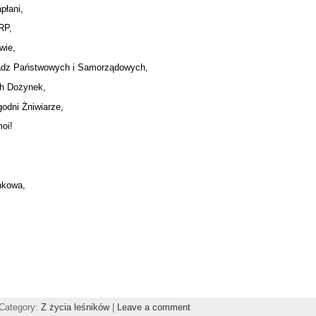
płani,
RP,
wie,
ładz Państwowych i Samorządowych,
ch Dożynek,
odni Żniwiarze,
oi!
nkowa,
 Category:
Z życia leśników
|
Leave a comment