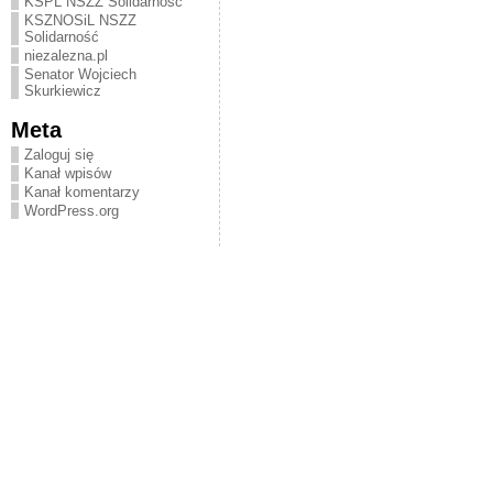
KSPL NSZZ Solidarność
KSZNOSiL NSZZ
Solidarność
niezalezna.pl
Senator Wojciech
Skurkiewicz
Meta
Zaloguj się
Kanał wpisów
Kanał komentarzy
WordPress.org