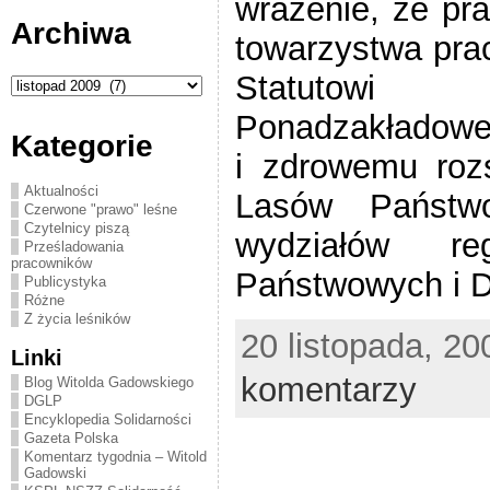
wrażenie, że pra
Archiwa
towarzystwa prac
Statutowi
Archiwa
Ponadzakładowe
Kategorie
i zdrowemu rozs
Aktualności
Lasów Państwo
Czerwone "prawo" leśne
Czytelnicy piszą
wydziałów re
Prześladowania
pracowników
Państwowych i D
Publicystyka
Różne
Z życia leśników
20 listopada, 20
Linki
komentarzy
Blog Witolda Gadowskiego
DGLP
Encyklopedia Solidarności
Gazeta Polska
Komentarz tygodnia – Witold
Gadowski