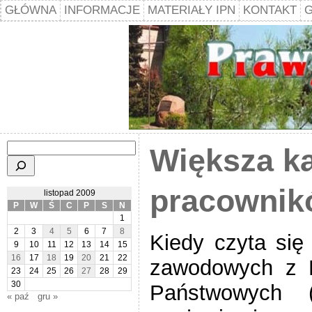
GŁÓWNA
INFORMACJE
MATERIAŁY IPN
KONTAKT
G
Szukaj
Większa ka
pracownik
listopad 2009
P
W
Ś
C
P
S
N
1
2
3
4
5
6
7
8
Kiedy czyta się
9
10
11
12
13
14
15
16
17
18
19
20
21
22
zawodowych z 
23
24
25
26
27
28
29
30
Państwowych (
« paź
gru »