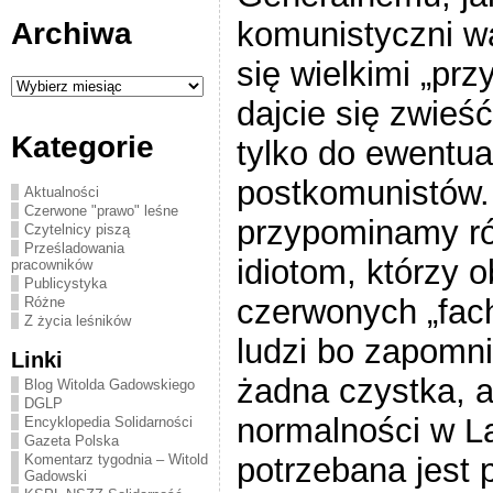
komunistyczni was
Archiwa
się wielkimi „prz
Archiwa
dajcie się zwieść
Kategorie
tylko do ewentu
postkomunistów.
Aktualności
Czerwone "prawo" leśne
przypominamy r
Czytelnicy piszą
Prześladowania
idiotom, którzy 
pracowników
Publicystyka
czerwonych „fac
Różne
Z życia leśników
ludzi bo zapomni
Linki
żadna czystka, a
Blog Witolda Gadowskiego
DGLP
normalności w L
Encyklopedia Solidarności
Gazeta Polska
potrzebana jest
Komentarz tygodnia – Witold
Gadowski