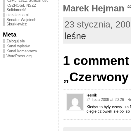
KSPL NSZZ Solidarność
Marek Hejman 
KSZNOSiL NSZZ
Solidarność
niezalezna.pl
Senator Wojciech
23 stycznia, 200
Skurkiewicz
Meta
leśne
Zaloguj się
Kanał wpisów
Kanał komentarzy
1 comment 
WordPress.org
„Czerwony 
lesnik
24 lipca 2008 at 20:26
· R
Kiedys to byly czasy- za 
ciegle czlowiek sie boi 