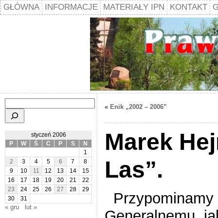
GŁÓWNA
INFORMACJE
MATERIAŁY IPN
KONTAKT
G
Szukaj
«
Enik „2002 – 2006”
Marek He
styczeń 2006
P
W
Ś
C
P
S
N
1
Las”.
2
3
4
5
6
7
8
9
10
11
12
13
14
15
16
17
18
19
20
21
22
23
24
25
26
27
28
29
Przypominamy Pa
30
31
« gru
lut »
Generalnemu, jak