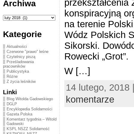
przekształcenia 
Archiwa
konspiracyjną or
Archiwa
na terenie Polsk
Wódz Polskich S
Kategorie
Sikorski. Dowódc
Aktualności
Czerwone "prawo" leśne
Rowecki „Grot”.
Czytelnicy piszą
Prześladowania
pracowników
W […]
Publicystyka
Różne
Z życia leśników
14 lutego, 2018 
Linki
komentarze
Blog Witolda Gadowskiego
DGLP
Encyklopedia Solidarności
Gazeta Polska
Komentarz tygodnia – Witold
Gadowski
KSPL NSZZ Solidarność
KSZNOSiL NSZZ