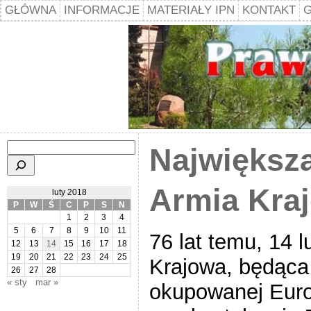
GŁÓWNA
INFORMACJE
MATERIAŁY IPN
KONTAKT
G
Szukaj
Największ
Armia Kra
luty 2018
P
W
Ś
C
P
S
N
1
2
3
4
5
6
7
8
9
10
11
76 lat temu, 14 
12
13
14
15
16
17
18
19
20
21
22
23
24
25
Krajowa, będąca
26
27
28
« sty
mar »
okupowanej Euro